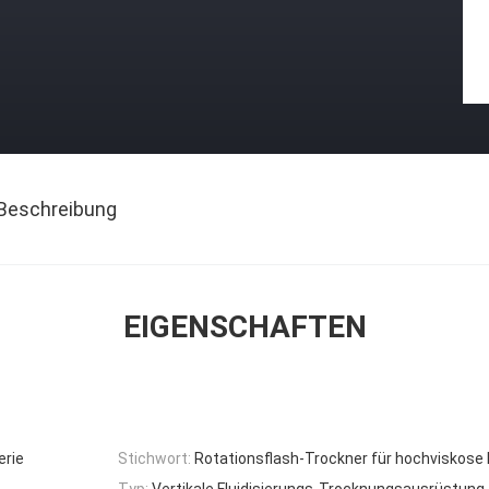
Beschreibung
EIGENSCHAFTEN
erie
Stichwort:
Rotationsflash-Trockner für hochviskose 
Typ:
Vertikale Fluidisierungs-Trocknungsausrüstung