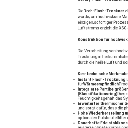
Die
Dreh-Flash-Trockner d
wurde, um hochviskose Mater
einzigen,sofortiger Proze
Luftstroms erzielt die XS
Konstruktion für hochvisk
Die Verarbeitung von hochv
Trocknung in herkömmlich
durch die heiße Luft und sor
Kerntechnische Merkmale
Instant Flash-Trocknung:
für
Wärmeempfindlich
Prod
Integrierte Partikelgröße
(Klassifikationsring)
Dies 
Feuchtigkeitsgehalt das Sy
Erweiterter thermischer S
und sorgt dafür, dass die 
Hohe Wiederherstellung u
optionalen Pulsbeutelfilte
Dauerhafte Edelstahlkons
ausgezeichnete Korrosionsb