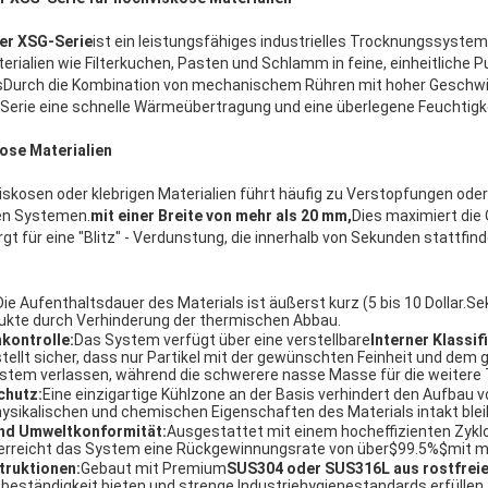
er XSG-Serie
ist ein leistungsfähiges industrielles Trocknungssystem,
ialien wie Filterkuchen, Pasten und Schlamm in feine, einheitliche Pu
ssDurch die Kombination von mechanischem Rühren mit hoher Geschwi
G-Serie eine schnelle Wärmeübertragung und eine überlegene Feuchtig
ose Materialien
iskosen oder klebrigen Materialien führt häufig zu Verstopfungen ode
en Systemen.
mit einer Breite von mehr als 20 mm,
Dies maximiert die
gt für eine "Blitz" - Verdunstung, die innerhalb von Sekunden stattfind
Die Aufenthaltsdauer des Materials ist äußerst kurz (
5 bis 10 Dollar.
Sek
ukte durch Verhinderung der thermischen Abbau.
nkontrolle:
Das System verfügt über eine verstellbare
Interner Klassif
stellt sicher, dass nur Partikel mit der gewünschten Feinheit und de
stem verlassen, während die schwerere nasse Masse für die weitere 
chutz:
Eine einzigartige Kühlzone an der Basis verhindert den Aufbau
physikalischen und chemischen Eigenschaften des Materials intakt blei
nd Umweltkonformität:
Ausgestattet mit einem hocheffizienten Zyk
r erreicht das System eine Rückgewinnungsrate von über
$99.5%$
mit m
truktionen:
Gebaut mit Premium
SUS304 oder SUS316L aus rostfrei
eständigkeit bieten und strenge Industriehygienestandards erfüllen.