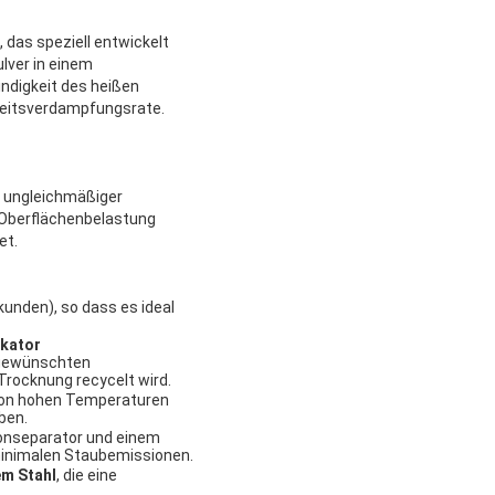
 das speziell entwickelt
lver in einem
ndigkeit des heißen
keitsverdampfungsrate.
r ungleichmäßiger
 Oberflächenbelastung
et.
unden), so dass es ideal
ikator
m gewünschten
Trocknung recycelt wird.
 von hohen Temperaturen
ben.
lonseparator und einem
inimalen Staubemissionen.
em Stahl
, die eine