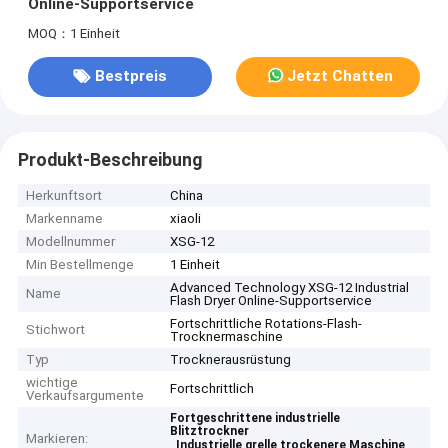
Online-Supportservice
MOQ：1 Einheit
Bestpreis
Jetzt Chatten
Produkt-Beschreibung
Herkunftsort
China
Markenname
xiaoli
Modellnummer
XSG-12
Min Bestellmenge
1 Einheit
Advanced Technology XSG-12 Industrial
Name
Flash Dryer Online-Supportservice
Fortschrittliche Rotations-Flash-
Stichwort
Trocknermaschine
Typ
Trocknerausrüstung
wichtige
Fortschrittlich
Verkaufsargumente
Fortgeschrittene industrielle
Blitztrockner
Markieren:
,
,
Industrielle grelle trockenere Maschine