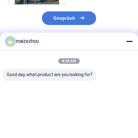
Gespräch
maizezhou
Empfohlene Produkte
8:38 AM
Good day, what product are you looking for?
Hochreine,
Rotationsflash-
Schneller Flas
energieeffiziente
Trockner der XSG-
Rotationstroc
pneumatische Flash-
Serie, hocheffiziente
aus Edelstahl
Trockner für
vertikale Fluid-
SUS304/316L f
fortschrittliche
Trocknungsausrüstung
chemische
Bestpreis
Bestpreis
Bestprei
Materialien
Verarbeitung