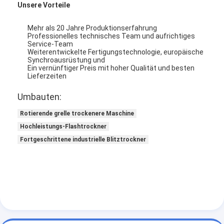
Unsere Vorteile
Heißluft Oven Dryer
Mehr als 20 Jahre Produktionserfahrung
Horizontaler Band-Mischer
Professionelles technisches Team und aufrichtiges
Service-Team
Universalzerkleinerungsmaschine
Weiterentwickelte Fertigungstechnologie, europäische
Synchroausrüstung und
Ein vernünftiger Preis mit hoher Qualität und besten
Superfine Schleifmaschine
Lieferzeiten
v-Art Pulvermischer
Umbauten:
Rotierende grelle trockenere Maschine
IBC-Behälter-Mischmaschine
Hochleistungs-Flashtrockner
Industrielle Schleuder
Fortgeschrittene industrielle Blitztrockner
Grelle trockenere Maschine
Paddel-Trockner
Vakuumschleuder