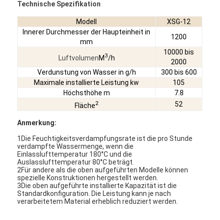
Technische Spezifikation
Fabrik Tour
Modell
XSG-12
Qualitätskontrolle
Innerer Durchmesser der Haupteinheit in
1200
mm
10000 bis
Kontakt
3
Luftvolumen
M
/h
2000
Verdunstung von Wasser in g/h
300 bis 600
Nachrichten
Maximale installierte Leistung kw
105
Höchsthöhe m
7.8
Alle Fälle
2
52
Fläche
Anmerkung:
1Die Feuchtigkeitsverdampfungsrate ist die pro Stunde
Zentrifugaler HochgeschwindigkeitsSprühtrockner
verdampfte Wassermenge, wenn die
Einlasslufttemperatur 180°C und die
Vibrierender Wirbelschichttrockner
Auslasslufttemperatur 80°C beträgt.
2Für andere als die oben aufgeführten Modelle können
spezielle Konstruktionen hergestellt werden.
Mikrowellen-Vakuumtrockner
3Die oben aufgeführte installierte Kapazität ist die
Standardkonfiguration. Die Leistung kann je nach
verarbeitetem Material erheblich reduziert werden.
Druck-Sprühtrockner