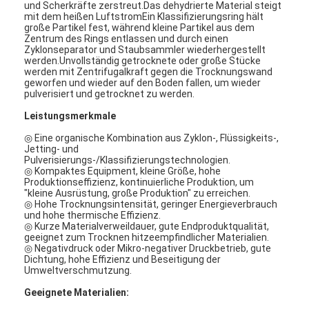
und Scherkräfte zerstreut.Das dehydrierte Material steigt
mit dem heißen LuftstromEin Klassifizierungsring hält
große Partikel fest, während kleine Partikel aus dem
Zentrum des Rings entlassen und durch einen
Zyklonseparator und Staubsammler wiederhergestellt
werden.Unvollständig getrocknete oder große Stücke
werden mit Zentrifugalkraft gegen die Trocknungswand
geworfen und wieder auf den Boden fallen, um wieder
pulverisiert und getrocknet zu werden.
Leistungsmerkmale
◎ Eine organische Kombination aus Zyklon-, Flüssigkeits-,
Jetting- und
Pulverisierungs-/Klassifizierungstechnologien.
◎ Kompaktes Equipment, kleine Größe, hohe
Produktionseffizienz, kontinuierliche Produktion, um
"kleine Ausrüstung, große Produktion" zu erreichen.
◎ Hohe Trocknungsintensität, geringer Energieverbrauch
und hohe thermische Effizienz.
◎ Kurze Materialverweildauer, gute Endproduktqualität,
geeignet zum Trocknen hitzeempfindlicher Materialien.
◎ Negativdruck oder Mikro-negativer Druckbetrieb, gute
Dichtung, hohe Effizienz und Beseitigung der
Umweltverschmutzung.
Geeignete Materialien: