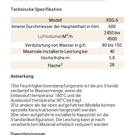
Fabrik Tour
Technische Spezifikation
Qualitätskontrolle
Modell
XSG-6
Innerer Durchmesser der Haupteinheit in mm
600
Kontakt
2450 bis
3
Luftvolumen
M
/h
4500
Verdunstung von Wasser in g/h
80 bis 150
Nachrichten
Maximale installierte Leistung kw
40
Höchsthöhe m
5.8
Alle Fälle
2
28
Fläche
Anmerkung:
Zentrifugaler HochgeschwindigkeitsSprühtrockner
1Die Feuchtigkeitsverdampfungsrate ist die pro Stunde
verdampfte Wassermenge, wenn die
Einlasslufttemperatur 180°C und die
Vibrierender Wirbelschichttrockner
Auslasslufttemperatur 80°C beträgt.
2Für andere als die oben aufgeführten Modelle können
spezielle Konstruktionen hergestellt werden.
Mikrowellen-Vakuumtrockner
3Die oben aufgeführte installierte Kapazität ist die
Standardkonfiguration. Die Leistung kann je nach
verarbeitetem Material erheblich reduziert werden.
Druck-Sprühtrockner
Dienstleistungen