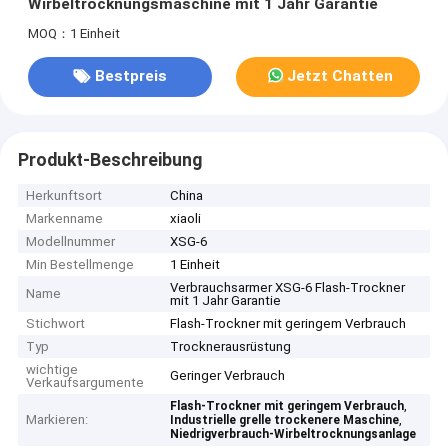
Wirbeltrocknungsmaschine mit 1 Jahr Garantie
MOQ：1 Einheit
Bestpreis
Jetzt Chatten
Produkt-Beschreibung
Herkunftsort
China
Markenname
xiaoli
Modellnummer
XSG-6
Min Bestellmenge
1 Einheit
Verbrauchsarmer XSG-6 Flash-Trockner
Name
mit 1 Jahr Garantie
Stichwort
Flash-Trockner mit geringem Verbrauch
Typ
Trocknerausrüstung
wichtige
Geringer Verbrauch
Verkaufsargumente
,
Flash-Trockner mit geringem Verbrauch
Markieren:
,
Industrielle grelle trockenere Maschine
Niedrigverbrauch-Wirbeltrocknungsanlage