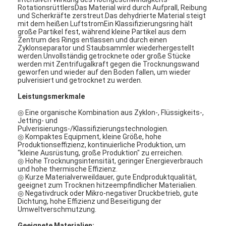
RotationsrüttlersDas Material wird durch Aufprall, Reibung
und Scherkräfte zerstreut.Das dehydrierte Material steigt
mit dem heißen LuftstromEin Klassifizierungsring hält
große Partikel fest, während kleine Partikel aus dem
Zentrum des Rings entlassen und durch einen
Zyklonseparator und Staubsammler wiederhergestellt
werden.Unvollständig getrocknete oder große Stücke
werden mit Zentrifugalkraft gegen die Trocknungswand
geworfen und wieder auf den Boden fallen, um wieder
pulverisiert und getrocknet zu werden.
Leistungsmerkmale
◎ Eine organische Kombination aus Zyklon-, Flüssigkeits-,
Jetting- und
Pulverisierungs-/Klassifizierungstechnologien.
◎ Kompaktes Equipment, kleine Größe, hohe
Produktionseffizienz, kontinuierliche Produktion, um
"kleine Ausrüstung, große Produktion" zu erreichen.
◎ Hohe Trocknungsintensität, geringer Energieverbrauch
und hohe thermische Effizienz.
◎ Kurze Materialverweildauer, gute Endproduktqualität,
geeignet zum Trocknen hitzeempfindlicher Materialien.
◎ Negativdruck oder Mikro-negativer Druckbetrieb, gute
Dichtung, hohe Effizienz und Beseitigung der
Umweltverschmutzung.
Geeignete Materialien: