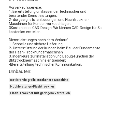
Heißluft Oven Dryer
Vorverkaufsservice:
1. Bereitstellung umfassender technischer und
Horizontaler Band-Mischer
beratender Dienstleistungen;
2- die geeignetsten Lösungen und Flachtrockner-
Maschinen für Kunden vorzuschlagen;
Universalzerkleinerungsmaschine
3Kostenloses CAD-Design: Wir können CAD-Design für Sie
kostenlos erstellen.
Superfine Schleifmaschine
Dienstleistungen nach dem Verkauf
1. Schnelle und sichere Lieferung;
v-Art Pulvermischer
2- Unterstützung der Kunden beim Bau der Fundamente
der Flash-Trocknungsmaschinen;
3. Ingenieure zur Installation und Debug-Funktion der
IBC-Behälter-Mischmaschine
Blitztrocknermaschine entsenden;
4Bereitstellung technischer Kommunikation.
Industrielle Schleuder
Umbauten:
Rotierende grelle trockenere Maschine
Grelle trockenere Maschine
Hochleistungs-Flashtrockner
Paddel-Trockner
Flash-Trockner mit geringem Verbrauch
Vakuumschleuder