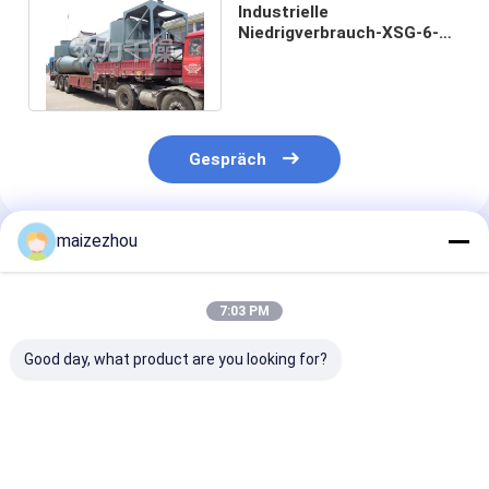
Industrielle
Niedrigverbrauch-XSG-6-
Wirbeltrocknungsmaschine
mit 1 Jahr Garantie
Gespräch
maizezhou
Empfohlene Produkte
7:03 PM
Good day, what product are you looking for?
Hochreine,
Rotationsflash-
Schneller Flas
energieeffiziente
Trockner der XSG-
Rotationstroc