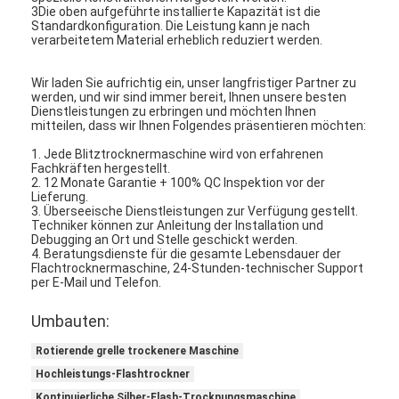
Heißluft Oven Dryer
3Die oben aufgeführte installierte Kapazität ist die
Standardkonfiguration. Die Leistung kann je nach
verarbeitetem Material erheblich reduziert werden.
Horizontaler Band-Mischer
Wir laden Sie aufrichtig ein, unser langfristiger Partner zu
Universalzerkleinerungsmaschine
werden, und wir sind immer bereit, Ihnen unsere besten
Dienstleistungen zu erbringen und möchten Ihnen
mitteilen, dass wir Ihnen Folgendes präsentieren möchten:
Superfine Schleifmaschine
1. Jede Blitztrocknermaschine wird von erfahrenen
v-Art Pulvermischer
Fachkräften hergestellt.
2. 12 Monate Garantie + 100% QC Inspektion vor der
Lieferung.
IBC-Behälter-Mischmaschine
3. Überseeische Dienstleistungen zur Verfügung gestellt.
Techniker können zur Anleitung der Installation und
Debugging an Ort und Stelle geschickt werden.
Industrielle Schleuder
4. Beratungsdienste für die gesamte Lebensdauer der
Flachtrocknermaschine, 24-Stunden-technischer Support
per E-Mail und Telefon.
Grelle trockenere Maschine
Umbauten:
Paddel-Trockner
Rotierende grelle trockenere Maschine
Vakuumschleuder
Hochleistungs-Flashtrockner
Kontinuierliche Silber-Flash-Trocknungsmaschine