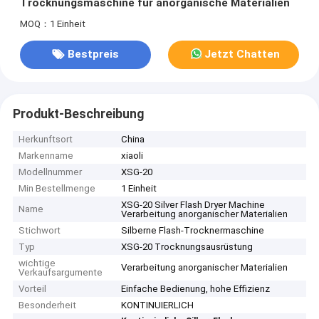
Trocknungsmaschine für anorganische Materialien
MOQ：1 Einheit
Bestpreis
Jetzt Chatten
Produkt-Beschreibung
Herkunftsort
China
Markenname
xiaoli
Modellnummer
XSG-20
Min Bestellmenge
1 Einheit
XSG-20 Silver Flash Dryer Machine
Name
Verarbeitung anorganischer Materialien
Stichwort
Silberne Flash-Trocknermaschine
Typ
XSG-20 Trocknungsausrüstung
wichtige
Verarbeitung anorganischer Materialien
Verkaufsargumente
Vorteil
Einfache Bedienung, hohe Effizienz
Besonderheit
KONTINUIERLICH