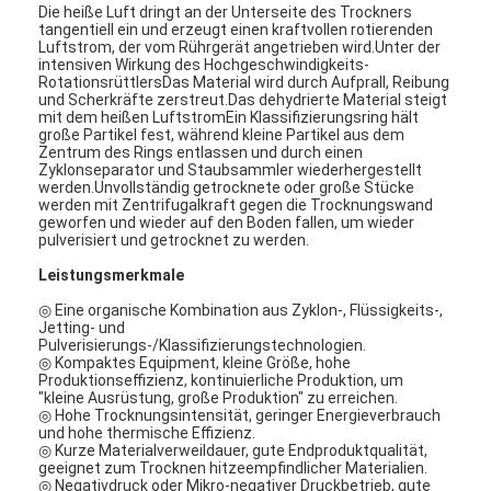
Die heiße Luft dringt an der Unterseite des Trockners
tangentiell ein und erzeugt einen kraftvollen rotierenden
Luftstrom, der vom Rührgerät angetrieben wird.Unter der
intensiven Wirkung des Hochgeschwindigkeits-
RotationsrüttlersDas Material wird durch Aufprall, Reibung
und Scherkräfte zerstreut.Das dehydrierte Material steigt
mit dem heißen LuftstromEin Klassifizierungsring hält
große Partikel fest, während kleine Partikel aus dem
Zentrum des Rings entlassen und durch einen
Zyklonseparator und Staubsammler wiederhergestellt
werden.Unvollständig getrocknete oder große Stücke
werden mit Zentrifugalkraft gegen die Trocknungswand
geworfen und wieder auf den Boden fallen, um wieder
pulverisiert und getrocknet zu werden.
Leistungsmerkmale
◎ Eine organische Kombination aus Zyklon-, Flüssigkeits-,
Jetting- und
Pulverisierungs-/Klassifizierungstechnologien.
◎ Kompaktes Equipment, kleine Größe, hohe
Produktionseffizienz, kontinuierliche Produktion, um
"kleine Ausrüstung, große Produktion" zu erreichen.
◎ Hohe Trocknungsintensität, geringer Energieverbrauch
und hohe thermische Effizienz.
◎ Kurze Materialverweildauer, gute Endproduktqualität,
geeignet zum Trocknen hitzeempfindlicher Materialien.
◎ Negativdruck oder Mikro-negativer Druckbetrieb, gute