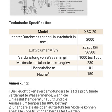
Fabrik Tour
Qualitätskontrolle
Technische Spezifikation
Kontakt
Modell
XSG-20
Innerer Durchmesser der Haupteinheit in
Nachrichten
2000
mm
28200 bis
Alle Fälle
3
Luftvolumen
M
/h
56500
Verdunstung von Wasser in g/h
1000 bis 1500
Maximale installierte Leistung kw
230
Höchsthöhe m
10.1
Zentrifugaler HochgeschwindigkeitsSprühtrockner
2
150
Fläche
Vibrierender Wirbelschichttrockner
Anmerkung:
1Die Feuchtigkeitsverdampfungsrate ist die pro Stunde
Mikrowellen-Vakuumtrockner
verdampfte Wassermenge, wenn die
Einlasslufttemperatur 180°C und die
Auslasslufttemperatur 80°C beträgt.
Druck-Sprühtrockner
2Für andere als die oben aufgeführten Modelle können
spezielle Konstruktionen hergestellt werden.