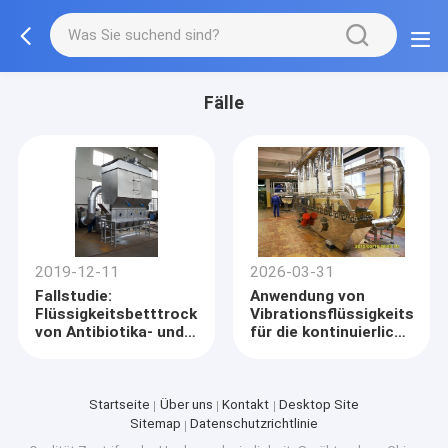
Fälle
2019-12-11
2026-03-31
Fallstudie:
Anwendung von
Flüssigkeitsbetttrocknung
Vibrationsflüssigkeitsbet
von Antibiotika- und
für die kontinuierliche
Isatiswurzelgranulaten
Granulattrocknung in
für den Hongkonger
Österreich
Markt
Startseite
Über uns
Kontakt
Desktop Site
Sitemap
Datenschutzrichtlinie