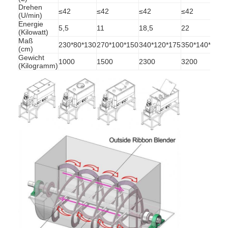
Drehen
≤42
≤42
≤42
≤42
≤
(U/min)
Energie
5,5
11
18,5
22
3
(Kilowatt)
Maß
230*80*130
270*100*150
340*120*175
350*140*205
4
(cm)
Gewicht
1000
1500
2300
3200
4
(Kilogramm)
Startseite
Produkte
Über uns