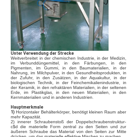
Heißluft Oven Dryer
Horizontaler Band-Mischer
Universalzerkleinerungsmaschine
Superfine Schleifmaschine
Unter Verwendung der Strecke
v-Art Pulvermischer
Weitverbreitet in der chemischen Industrie, in der Medizin,
im Verbunddüngemittel, in den Färbungen, in den
Pigmenten, im Gummi, in den Baumaterialien, in der
IBC-Behälter-Mischmaschine
Nahrung, im Milchpulver, in den Gesundheitsprodukten, in
der Zufuhr, in den Zusätzen, in der Aquakultur, in der
biologischen Technik, in der Feinchemikalienindustrie, in
Industrielle Schleuder
der Keramik, in den refraktären Materialien, in der seltenen
Erde, im Plastikglas, in den neuen Materialien, in den
Kernmaterialien und in anderen Industrien.
Grelle trockenere Maschine
Hauptmerkmale
Paddel-Trockner
1)
Horizontaler Behälterkörper, benötigt kleinen Raum aber
mehr Kapazität.
2) innerer Schraubenstoß der Doppelschraubenstruktur-
Vakuumschleuder
c$d die materielle Form zentral zu den Seiten und zur
äußeren Schraube das Material von den Seiten zur Mitte
drücken, um das materielle effektive Mischen zu machen.