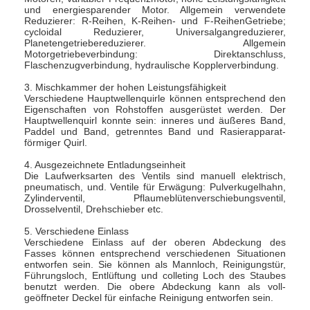
und energiesparender Motor. Allgemein verwendete
Reduzierer: R-Reihen, K-Reihen- und F-ReihenGetriebe;
cycloidal Reduzierer, Universalgangreduzierer,
Planetengetriebereduzierer. Allgemein
Motorgetriebeverbindung: Direktanschluss,
Flaschenzugverbindung, hydraulische Kopplerverbindung.
3. Mischkammer der hohen Leistungsfähigkeit
Verschiedene Hauptwellenquirle können entsprechend den
Eigenschaften von Rohstoffen ausgerüstet werden. Der
Hauptwellenquirl konnte sein: inneres und äußeres Band,
Paddel und Band, getrenntes Band und Rasierapparat-
förmiger Quirl.
4. Ausgezeichnete Entladungseinheit
Die Laufwerksarten des Ventils sind manuell elektrisch,
pneumatisch, und. Ventile für Erwägung: Pulverkugelhahn,
Zylinderventil, Pflaumeblütenverschiebungsventil,
Drosselventil, Drehschieber etc.
5. Verschiedene Einlass
Verschiedene Einlass auf der oberen Abdeckung des
Fasses können entsprechend verschiedenen Situationen
entworfen sein. Sie können als Mannloch, Reinigungstür,
Führungsloch, Entlüftung und colleting Loch des Staubes
benutzt werden. Die obere Abdeckung kann als voll-
geöffneter Deckel für einfache Reinigung entworfen sein.