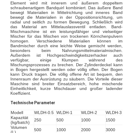
Element wird mit innerem und äußerem doppeltem
schraubenartigem Bandquirl kombiniert. Das äußere Band
bewegt Materialien in Mittelrichtung und inneres Band
bewegt die Materialien in der Oppositionsrichtung, um
radial und seitlich zu formen Bewegung. Schließlich wird
das Material am Mittelauslassventil entladen. Band-
Mischmaschine ist ein leistungsfähiger und vielseitiger
Mischer für das Mischen von trockenen Körnchenpulvern
homogen. Verschiedene Materialien können im
Bandmischer durch eine leichte Weise gemischt werden,
besonders beim Nahrungsmittelmaterialmischen.
Außerdem ist Hochgeschwindigkeitszerhacker auch
verfügbar, einige Klumpen während des
Mischungsprozesses zu brechen. Der Zylinderdeckel kann
in Bogen hergestellt werden oder völlig offen. Der Bogen
kann Druck tragen. Die völlig offene Art ist bequem, den
Innenraum der Ausrüstung zu säubern. Die Vorteile dieser
Maschine sind breiter Einsatzbereich, hohe mischende
Einheitlichkeit, kurze Mischdauer und großer ladender
Koeffizient.
Technische Parameter
Modell
WLDH-0.5
WLDH-1
WLDH-2
WLDH-3
Kapazität
250
500
1000
1500
2
(kg/batch)
Volumen
500
1000
2000
3000
4
(L)