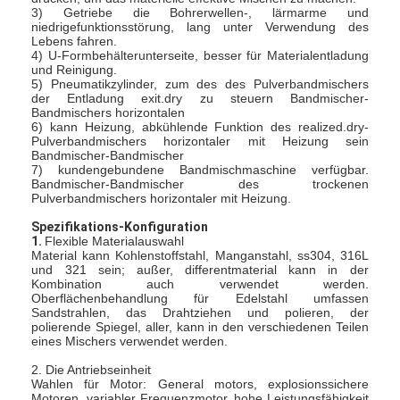
3) Getriebe die Bohrerwellen-, lärmarme und
niedrigefunktionsstörung, lang unter Verwendung des
Lebens fahren.
4) U-Formbehälterunterseite, besser für Materialentladung
und Reinigung.
5) Pneumatikzylinder, zum des des Pulverbandmischers
der Entladung exit.dry zu steuern Bandmischer-
Bandmischers horizontalen
6) kann Heizung, abkühlende Funktion des realized.dry-
Pulverbandmischers horizontaler mit Heizung sein
Bandmischer-Bandmischer
7) kundengebundene Bandmischmaschine verfügbar.
Bandmischer-Bandmischer des trockenen
Pulverbandmischers horizontaler mit Heizung.
Spezifikations-Konfiguration
1.
Flexible Materialauswahl
Material kann Kohlenstoffstahl, Manganstahl, ss304, 316L
und 321 sein; außer, differentmaterial kann in der
Kombination auch verwendet werden.
Oberflächenbehandlung für Edelstahl umfassen
Sandstrahlen, das Drahtziehen und polieren, der
polierende Spiegel, aller, kann in den verschiedenen Teilen
eines Mischers verwendet werden.
2. Die Antriebseinheit
Wahlen für Motor: General motors, explosionssichere
Motoren, variabler Frequenzmotor, hohe Leistungsfähigkeit