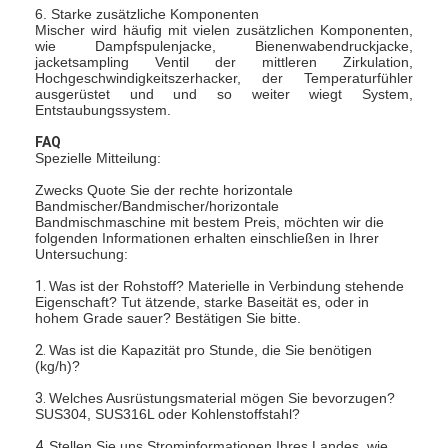
6. Starke zusätzliche Komponenten
Mischer wird häufig mit vielen zusätzlichen Komponenten,
wie Dampfspulenjacke, Bienenwabendruckjacke,
jacketsampling Ventil der mittleren Zirkulation,
Hochgeschwindigkeitszerhacker, der Temperaturfühler
ausgerüstet und und so weiter wiegt System,
Entstaubungssystem.
FAQ
Spezielle Mitteilung:
Zwecks Quote Sie der rechte horizontale
Bandmischer/Bandmischer/horizontale
Bandmischmaschine mit bestem Preis, möchten wir die
folgenden Informationen erhalten einschließen in Ihrer
Untersuchung:
1.
Was ist der Rohstoff? Materielle in Verbindung stehende
Eigenschaft? Tut ätzende, starke Baseität es, oder in
hohem Grade sauer? Bestätigen Sie bitte.
2.
Was ist die Kapazität pro Stunde, die Sie benötigen
(kg/h)?
3.
Welches Ausrüstungsmaterial mögen Sie bevorzugen?
SUS304, SUS316L oder Kohlenstoffstahl?
4.
Stellen Sie uns Strominformationen Ihres Landes, wie