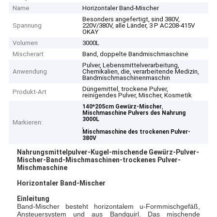
Name
Horizontaler Band-Mischer
Besonders angefertigt, sind 380V,
Spannung
220V/380V, alle Länder, 3 P AC208-415V
OKAY
Volumen
3000L
Mischerart
Band, doppelte Bandmischmaschine
Pulver, Lebensmittelverarbeitung,
Anwendung
Chemikalien, die, verarbeitende Medizin,
Bandmischmaschinenmaschin
Düngemittel, trockene Pulver,
Produkt-Art
reinigendes Pulver, Mischer, Kosmetik
,
140*205cm Gewürz-Mischer
Mischmaschine Pulvers des Nahrung
3000L
Markieren:
,
Mischmaschine des trockenen Pulver-
380V
Nahrungsmittelpulver-Kugel-mischende Gewürz-Pulver-
Mischer-Band-Mischmaschinen-trockenes Pulver-
Mischmaschine
Horizontaler Band-Mischer
Einleitung
Band-Mischer besteht horizontalem u-Formmischgefäß,
Ansteuersystem und aus Bandquirl. Das mischende