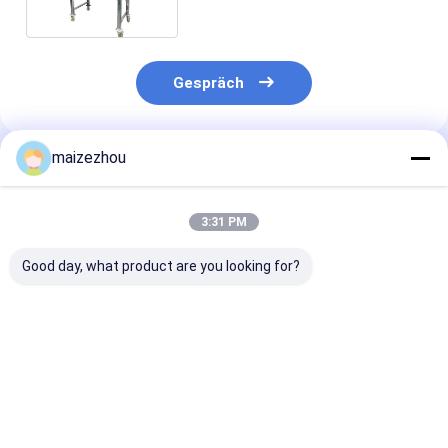
Mischmaschine
Gespräch
maizezhou
Empfohlene Produkte
3:31 PM
Good day, what product are you looking for?
Des Edelstahl-11KW
Band-Mischer-
CER 6000L
horizontale Mischer-
Pigment-trockenes
Edelstahl-
Maschine Doppelt-
Pulver-
horizontaler 
Band-der
Mischungsausrüstung
Mischer für di
Mischmaschinen-
22KW 3000L
Chemikalien-
Bestpreis
Bestpreis
Bestprei
1000L
horizontales
Verarbeitung