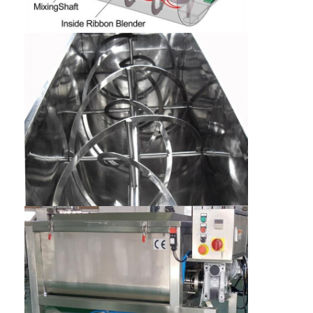
Fabrik Tour
Qualitätskontrolle
Kontakt
Nachrichten
Alle Fälle
Zentrifugaler HochgeschwindigkeitsSprühtrockner
Vibrierender Wirbelschichttrockner
Mikrowellen-Vakuumtrockner
Druck-Sprühtrockner