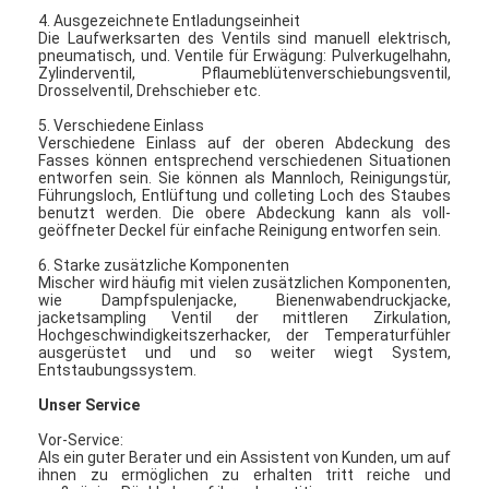
4. Ausgezeichnete Entladungseinheit
Die Laufwerksarten des Ventils sind manuell elektrisch,
pneumatisch, und. Ventile für Erwägung: Pulverkugelhahn,
Zylinderventil, Pflaumeblütenverschiebungsventil,
Drosselventil, Drehschieber etc.
5. Verschiedene Einlass
Verschiedene Einlass auf der oberen Abdeckung des
Fasses können entsprechend verschiedenen Situationen
entworfen sein. Sie können als Mannloch, Reinigungstür,
Führungsloch, Entlüftung und colleting Loch des Staubes
benutzt werden. Die obere Abdeckung kann als voll-
geöffneter Deckel für einfache Reinigung entworfen sein.
6. Starke zusätzliche Komponenten
Mischer wird häufig mit vielen zusätzlichen Komponenten,
wie Dampfspulenjacke, Bienenwabendruckjacke,
jacketsampling Ventil der mittleren Zirkulation,
Hochgeschwindigkeitszerhacker, der Temperaturfühler
ausgerüstet und und so weiter wiegt System,
Entstaubungssystem.
Unser Service
Vor-Service:
Als ein guter Berater und ein Assistent von Kunden, um auf
ihnen zu ermöglichen zu erhalten tritt reiche und