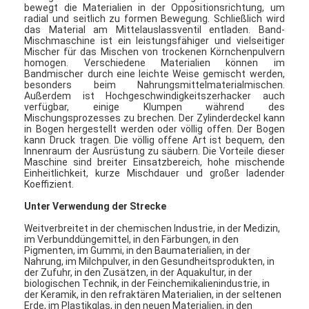
bewegt die Materialien in der Oppositionsrichtung, um
radial und seitlich zu formen Bewegung. Schließlich wird
das Material am Mittelauslassventil entladen. Band-
Mischmaschine ist ein leistungsfähiger und vielseitiger
Mischer für das Mischen von trockenen Körnchenpulvern
homogen. Verschiedene Materialien können im
Bandmischer durch eine leichte Weise gemischt werden,
besonders beim Nahrungsmittelmaterialmischen.
Außerdem ist Hochgeschwindigkeitszerhacker auch
verfügbar, einige Klumpen während des
Mischungsprozesses zu brechen. Der Zylinderdeckel kann
in Bogen hergestellt werden oder völlig offen. Der Bogen
kann Druck tragen. Die völlig offene Art ist bequem, den
Innenraum der Ausrüstung zu säubern. Die Vorteile dieser
Maschine sind breiter Einsatzbereich, hohe mischende
Einheitlichkeit, kurze Mischdauer und großer ladender
Koeffizient.
Unter Verwendung der Strecke
Weitverbreitet in der chemischen Industrie, in der Medizin,
im Verbunddüngemittel, in den Färbungen, in den
Pigmenten, im Gummi, in den Baumaterialien, in der
Nahrung, im Milchpulver, in den Gesundheitsprodukten, in
der Zufuhr, in den Zusätzen, in der Aquakultur, in der
biologischen Technik, in der Feinchemikalienindustrie, in
der Keramik, in den refraktären Materialien, in der seltenen
Erde, im Plastikglas, in den neuen Materialien, in den