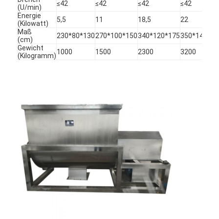
≤42
≤42
≤42
≤42
(U/min)
Fabrik Tour
Energie
5,5
11
18,5
22
(Kilowatt)
Qualitätskontrolle
Maß
230*80*130
270*100*150
340*120*175
350*140*20
(cm)
Gewicht
1000
1500
2300
3200
Kontakt
(Kilogramm)
Nachrichten
Alle Fälle
Zentrifugaler HochgeschwindigkeitsSprühtrockner
Vibrierender Wirbelschichttrockner
Mikrowellen-Vakuumtrockner
Druck-Sprühtrockner