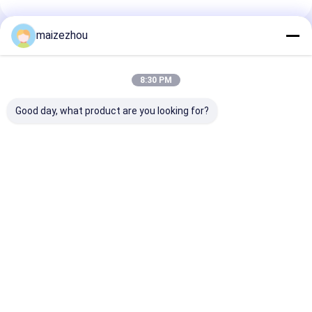
maizezhou
Empfohlene Produkte
8:30 PM
Good day, what product are you looking for?
Des Edelstahl-11KW
Band-Mischer-
CER 6000L
horizontale Mischer-
Pigment-trockenes
Edelstahl-
Maschine Doppelt-
Pulver-
horizontaler 
Band-der
Mischungsausrüstung
Mischer für di
Mischmaschinen-
22KW 3000L
Chemikalien-
Bestpreis
Bestpreis
Bestprei
1000L
horizontales
Verarbeitung
Startseite
Über uns
Kontakt
Desktop Site
Sitemap
Datenschutzrichtlinie