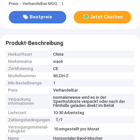
Preis：Verhandelbar
MOQ：1
Bestpreis
Jetzt Chatten
Produkt-Beschreibung
Herkunftsort
China
Markenname
xiaoli
Zertifizierung
CE
Modellnummer
WLDH-2
Min Bestellmenge
1
Preis
Verhandelbar
normalerweise wird es in der
Verpackung
Sperrholzkiste verpackt oder nach der
Informationen
Filmhülle geladen direkt im Behäl
Lieferzeit
10-30 Arbeitstag
Zahlungsbedingungen
T/T
Versorgungsmaterial-
10 eingestellt pro Monat
Fähigkeit
Name
Horizontaler Band-Mischer