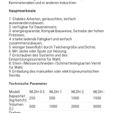
Kernmaterialien und in anderen Industrien.
Hauptmerkmale
1. Stabiles Arbeiten, geräuschlos, einfach
auseinanderzubauen;
2. verfügbar für Dauereinsatz;
3. energiesparende, Kompaktbauweise, Getriebe der hohen
Präzision;
4. starke ladende Fähigkeit und einfach
zusammenzubauen;
5. weniger beeinflußt durch Teilchengröße und Dichte;
6. Mit Jacke oder Spule zur Heizung;
7. Entstauben des Systems und des
Einspritzungssystems für Wahl;
8. Stern-/Messerschneiden-/Schmetterlingsarten Ventil
für Wahl;
9. Entladung des manuellen oder elektropneumatischen
Ventils.
Technische Parameter
Startseite
Modell
WLDH-0.5
WLDH-1
WLDH-2
WLDH-3
Produkte
Kapazität
250
500
1000
1500
(kg/batch)
Volumen
500
1000
2000
3000
Über uns
(L)
Drehen