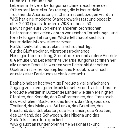
Früchte u. Gemüse und
Lebensmittelverarbeitungsmaschinen, auch eine der
frühesten Hersteller festgelegt, die in industrielle
trocknende Ausrüstung in China mit einbezogen werden.
WKS hat eine moderne Standardwerkstatt und bedeckt
über 2.000 Quadratmetern; WKS mehr als 50
Berufsingenieure von einem anderen technischen
Hintergrund mit vielen Jahren von reichen Forschungs- und
Herstellungserfahrungen. WKS stellt hauptsächlich
industriellen Mikrowellentrockner,
Heißluftzirkulationstrockner, mehrschichtiger
Gurtheißlufttrockner, Vibrationstrocknende
Flüssigbettausrüstung, Sprühtrockner und andere Früchte
u. Gemüse und Lebensmittelverarbeitungsmaschinen her;
alle unsere Produkte werden vom Edelstahl der hohen
Qualität mit reifer Konzeption des Produkts und hoch
entwickelter Fertigungstechnik gemacht.
Deshalb haben hochwertige Produkte viel einfacheren
Zugang zu einem guten Marktansehen und -anteil. Unsere
Produkte werden in Dutzende Länder wie die Vereinigten
Staaten, das Kanada, das Großbritannien, das Frankreich,
das Australien, Südkorea, das Indien, das Singapur, das
Thailand, das Malaysia, Sri Lanka, das Brasilien, das
Russland, das Usbekistan, das Rumänien, das Kroatien,
das Lettland, das Schweden, das Nigeria und das
Südafrika, das etc. exportiert.
WKS glaubt an kundenorientierte Geschäfts- und