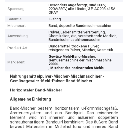
Besonders angefertigt, sind 380V,
Spannung
220V/380V, alle Länder, 3 P AC208-415V
OKAY
Garantie
1-jährig
Mischerart
Band, doppelte Bandmischmaschine
Pulver, Lebensmittelverarbeitung,
Anwendung
Chemikalien, die, verarbeitende Medizin,
Bandmischmaschinenmaschin
Düngemittel, trockene Pulver,
Produkt-Art
reinigendes Pulver, Mischer, Kosmetik
,
Gewürz-Mehl-Band-Mischer
Gemüsemaschine der mischmaschine
Markieren:
2000L
,
Mischer des horizontalen Mehls
Nahrungsmittelpulver-Mischer-Mischmaschinen-
Gemüsegewürz-Mehl-Pulver-Band-Mischer
Horizontaler Band-Mischer
Allgemeine Einleitung
Band-Mischer besteht horizontalem u-Formmischgefäß,
Ansteuersystem und aus Bandquirl. Das mischende
Element wird mit innerem und äußerem doppeltem
schraubenartigem Bandquirl kombiniert. Das äußere Band
bewegt Materialien in Mittelrichtung und inneres Band