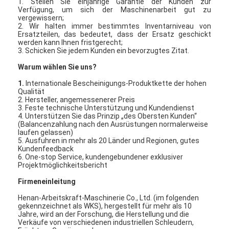
1. Stellen Sie einjährige Garantie der Kunden zur
Verfügung, um sich der Maschinenarbeit gut zu
vergewissern;
2. Wir halten immer bestimmtes Inventarniveau von
Ersatzteilen, das bedeutet, dass der Ersatz geschickt
werden kann Ihnen fristgerecht;
3. Schicken Sie jedem Kunden ein bevorzugtes Zitat.
Warum wählen Sie uns?
1.
Internationale Bescheinigungs-Produktkette der hohen
Qualität
2. Hersteller, angemessenerer Preis
3. Feste technische Unterstützung und Kundendienst
4. Unterstützen Sie das Prinzip „des Obersten Kunden“
(Balancenzahlung nach den Ausrüstungen normalerweise
laufen gelassen)
5. Ausfuhren in mehr als 20 Länder und Regionen, gutes
Kundenfeedback
6. One-stop Service, kundengebundener exklusiver
Projektmöglichkeitsbericht
Firmeneinleitung
Henan-Arbeitskraft-Maschinerie Co., Ltd. (im folgenden
gekennzeichnet als WKS), hergestellt für mehr als 10
Jahre, wird an der Forschung, die Herstellung und die
Verkäufe von verschiedenen industriellen Schleudern,