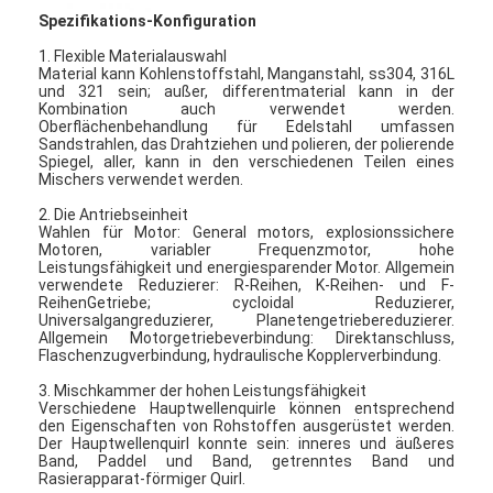
Heißluft Oven Dryer
Spezifikations-Konfiguration
1. Flexible Materialauswahl
Horizontaler Band-Mischer
Material kann Kohlenstoffstahl, Manganstahl, ss304, 316L
und 321 sein; außer, differentmaterial kann in der
Kombination auch verwendet werden.
Universalzerkleinerungsmaschine
Oberflächenbehandlung für Edelstahl umfassen
Sandstrahlen, das Drahtziehen und polieren, der polierende
Superfine Schleifmaschine
Spiegel, aller, kann in den verschiedenen Teilen eines
Mischers verwendet werden.
v-Art Pulvermischer
2. Die Antriebseinheit
Wahlen für Motor: General motors, explosionssichere
Motoren, variabler Frequenzmotor, hohe
IBC-Behälter-Mischmaschine
Leistungsfähigkeit und energiesparender Motor. Allgemein
verwendete Reduzierer: R-Reihen, K-Reihen- und F-
ReihenGetriebe; cycloidal Reduzierer,
Industrielle Schleuder
Universalgangreduzierer, Planetengetriebereduzierer.
Allgemein Motorgetriebeverbindung: Direktanschluss,
Grelle trockenere Maschine
Flaschenzugverbindung, hydraulische Kopplerverbindung.
3. Mischkammer der hohen Leistungsfähigkeit
Paddel-Trockner
Verschiedene Hauptwellenquirle können entsprechend
den Eigenschaften von Rohstoffen ausgerüstet werden.
Der Hauptwellenquirl konnte sein: inneres und äußeres
Vakuumschleuder
Band, Paddel und Band, getrenntes Band und
Rasierapparat-förmiger Quirl.