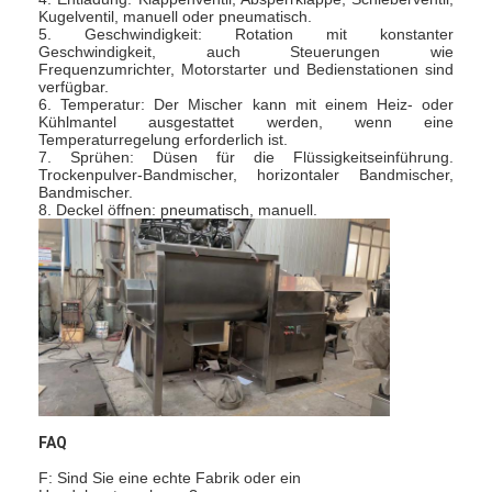
Kugelventil, manuell oder pneumatisch.
Fabrik Tour
5. Geschwindigkeit: Rotation mit konstanter
Geschwindigkeit, auch Steuerungen wie
Qualitätskontrolle
Frequenzumrichter, Motorstarter und Bedienstationen sind
verfügbar.
6. Temperatur: Der Mischer kann mit einem Heiz- oder
Kontakt
Kühlmantel ausgestattet werden, wenn eine
Temperaturregelung erforderlich ist.
7. Sprühen: Düsen für die Flüssigkeitseinführung.
Nachrichten
Trockenpulver-Bandmischer, horizontaler Bandmischer,
Bandmischer.
8. Deckel öffnen: pneumatisch, manuell.
Alle Fälle
Zentrifugaler HochgeschwindigkeitsSprühtrockner
Vibrierender Wirbelschichttrockner
Mikrowellen-Vakuumtrockner
FAQ
Druck-Sprühtrockner
F: Sind Sie eine echte Fabrik oder ein