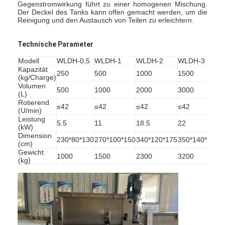
Gegenstromwirkung führt zu einer homogenen Mischung.
Der Deckel des Tanks kann offen gemacht werden, um die
Reinigung und den Austausch von Teilen zu erleichtern.
Technische Parameter
Modell
WLDH-0,5
WLDH-1
WLDH-2
WLDH-3
W
Kapazität
250
500
1000
1500
2
(kg/Charge)
Volumen
500
1000
2000
3000
4
(L)
Rotierend
≤42
≤42
≤42
≤42
≤
(U/min)
Leistung
5.5
11
18.5
22
3
(kW)
Dimension
230*80*130
270*100*150
340*120*175
350*140*205
4
(cm)
Gewicht
1000
1500
2300
3200
4
(kg)