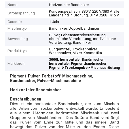
Name
Horizontaler Bandmixer
Kundenspezifisch, 380 V, 220 V/380 V, alle
Stromspannung
Länder sind in Ordnung, 3 P AC208–415 V
Garantie
1 Jahr
Mischertyp
Bandmixer, Doppelbandmixer
Pulver, Lebensmittelverarbeitung,
Anwendung
chemische Verarbeitung, medizinische
Verarbeitung, Bandmixer
Düngemittel, Trockenpulver,
Produkttyp
Waschpulver, Mixer, Kosmetika
,
3000L horizontaler Bandmischer
Markieren:
,
horizontaler Pigmentbandmischer
Pigment-Trockenpulver-Mischausrüstung
Pigment-Pulver-Farbstoff-Mischmaschine,
Bandmischer, Pulver-Mischmaschine
Horizontaler Bandmischer
Beschreibungen
Dies ist ein horizontaler Bandmischer, der zum Mischen
aller Arten von Trockenpulver entwickelt wurde. Er besteht
aus einem U-förmigen horizontalen Mischtank und zwei
Gruppen von Mischbändern: Das äußere Band verdrängt
das Pulver vom Ende zur Mitte und das innere Band
bewegt das Pulver von der Mitte zu den Enden. Diese