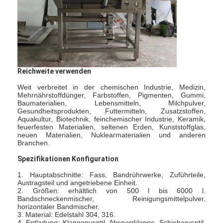
Reichweite verwenden
Weit verbreitet in der chemischen Industrie, Medizin,
Mehrnährstoffdünger, Farbstoffen, Pigmenten, Gummi,
Baumaterialien, Lebensmitteln, Milchpulver,
Gesundheitsprodukten, Futtermitteln, Zusatzstoffen,
Aquakultur, Biotechnik, feinchemischer Industrie, Keramik,
feuerfesten Materialien, seltenen Erden, Kunststoffglas,
neuen Materialien, Nuklearmaterialien und anderen
Branchen.
Spezifikationen Konfiguration
Startseite
1. Hauptabschnitte: Fass, Bandrührwerke, Zuführteile,
Austragsteil und angetriebene Einheit.
Produkte
2. Größen: erhältlich von 500 l bis 6000 l.
Bandschneckenmischer, Reinigungsmittelpulver,
horizontaler Bandmischer.
Über uns
3. Material: Edelstahl 304, 316.
4. Entladung: Klappenventil, Absperrklappe, Schieberventil,