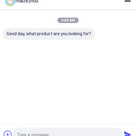
maizezhou
Empfohlene Produkte
3:49 AM
Good day, what product are you looking for?
Des Edelstahl-11KW
CER 6000L
band-Mischer
horizontale Mischer-
Edelstahl-
industrielles
Maschine Doppelt-
horizontaler Band-
Gewürz-Pulve
Band-der
Mischer für die
2000L Würze
Mischmaschinen-
Chemikalien-
Bestpreis
Bestpreis
Bestprei
1000L
Verarbeitung
Startseite
Über uns
Kontakt
Desktop Site
Sitemap
Datenschutzrichtlinie
Qualität
Zentrifugaler HochgeschwindigkeitsSprühtrockner
China
Fabrik.Copyright © 2026 CHANGZHOU XIAOLI DRYING EQUIPMENT
CO., LTD. All Rights Reserved.