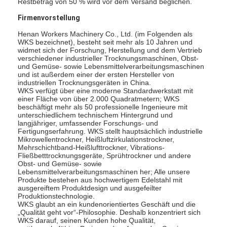
Restbetrag von 50 % wird vor dem Versand beglichen.
Firmenvorstellung
Henan Workers Machinery Co., Ltd. (im Folgenden als
WKS bezeichnet), besteht seit mehr als 10 Jahren und
widmet sich der Forschung, Herstellung und dem Vertrieb
verschiedener industrieller Trocknungsmaschinen, Obst-
und Gemüse- sowie Lebensmittelverarbeitungsmaschinen
und ist außerdem einer der ersten Hersteller von
industriellen Trocknungsgeräten in China.
WKS verfügt über eine moderne Standardwerkstatt mit
einer Fläche von über 2.000 Quadratmetern; WKS
beschäftigt mehr als 50 professionelle Ingenieure mit
unterschiedlichem technischem Hintergrund und
langjähriger, umfassender Forschungs- und
Fertigungserfahrung. WKS stellt hauptsächlich industrielle
Mikrowellentrockner, Heißluftzirkulationstrockner,
Mehrschichtband-Heißlufttrockner, Vibrations-
Fließbetttrocknungsgeräte, Sprühtrockner und andere
Obst- und Gemüse- sowie
Lebensmittelverarbeitungsmaschinen her; Alle unsere
Produkte bestehen aus hochwertigem Edelstahl mit
ausgereiftem Produktdesign und ausgefeilter
Produktionstechnologie.
WKS glaubt an ein kundenorientiertes Geschäft und die
„Qualität geht vor“-Philosophie. Deshalb konzentriert sich
WKS darauf, seinen Kunden hohe Qualität,