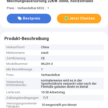
Mischungsausrüstung 22KW 3000L horizontales
Preis：Verhandelbar
MOQ：1
Bestpreis
Jetzt Chatten
Produkt-Beschreibung
Herkunftsort
China
Markenname
xiaoli
Zertifizierung
CE
Modellnummer
WLDH-3
Min Bestellmenge
1
Preis
Verhandelbar
normalerweise wird es in der
Verpackung
Sperrholzkiste verpackt oder nach der
Informationen
Filmhülle geladen direkt im Behäl
Lieferzeit
10-30 Arbeitstag
Zahlungsbedingungen
T/T
Versorgungsmaterial-
10 eingestellt pro Monat
Fähigkeit