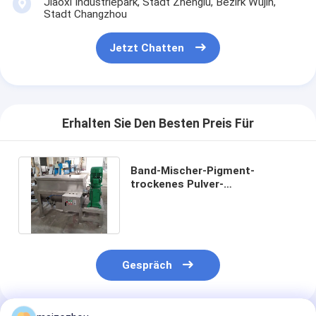
Jiaoxi Industriepark, Stadt Zhenglu, Bezirk Wujin,
Stadt Changzhou
Jetzt Chatten
Erhalten Sie Den Besten Preis Für
Band-Mischer-Pigment-
trockenes Pulver-
Mischungsausrüstung 22KW
3000L horizontales
Gespräch