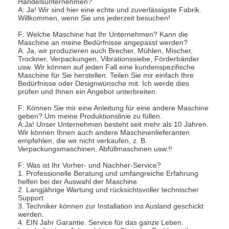
Handelsunternehmen?
Heißluft Oven Dryer
A: Ja! Wir sind hier eine echte und zuverlässigste Fabrik.
Willkommen, wenn Sie uns jederzeit besuchen!
Horizontaler Band-Mischer
F: Welche Maschine hat Ihr Unternehmen? Kann die
Maschine an meine Bedürfnisse angepasst werden?
A: Ja, wir produzieren auch Brecher, Mühlen, Mischer,
Universalzerkleinerungsmaschine
Trockner, Verpackungen, Vibrationssiebe, Förderbänder
usw. Wir können auf jeden Fall eine kundenspezifische
Superfine Schleifmaschine
Maschine für Sie herstellen. Teilen Sie mir einfach Ihre
Bedürfnisse oder Designwünsche mit. Ich werde dies
prüfen und Ihnen ein Angebot unterbreiten.
v-Art Pulvermischer
F: Können Sie mir eine Anleitung für eine andere Maschine
geben? Um meine Produktionslinie zu füllen.
IBC-Behälter-Mischmaschine
A:Ja! Unser Unternehmen besteht seit mehr als 10 Jahren.
Wir können Ihnen auch andere Maschinenlieferanten
empfehlen, die wir nicht verkaufen, z. B.
Industrielle Schleuder
Verpackungsmaschinen, Abfüllmaschinen usw.!!
Grelle trockenere Maschine
F: Was ist Ihr Vorher- und Nachher-Service?
1. Professionelle Beratung und umfangreiche Erfahrung
helfen bei der Auswahl der Maschine.
Paddel-Trockner
2. Langjährige Wartung und rücksichtsvoller technischer
Support
3. Techniker können zur Installation ins Ausland geschickt
Vakuumschleuder
werden.
4. EIN Jahr Garantie. Service für das ganze Leben.