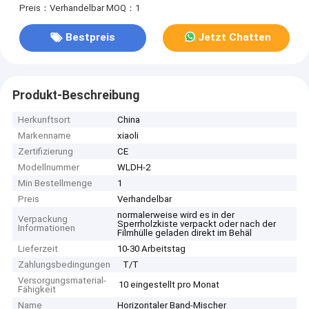
Preis：Verhandelbar
MOQ：1
Bestpreis
Jetzt Chatten
Produkt-Beschreibung
Herkunftsort
China
Markenname
xiaoli
Zertifizierung
CE
Modellnummer
WLDH-2
Min Bestellmenge
1
Preis
Verhandelbar
normalerweise wird es in der
Verpackung
Sperrholzkiste verpackt oder nach der
Informationen
Filmhülle geladen direkt im Behäl
Lieferzeit
10-30 Arbeitstag
Zahlungsbedingungen
T/T
Versorgungsmaterial-
10 eingestellt pro Monat
Fähigkeit
Name
Horizontaler Band-Mischer