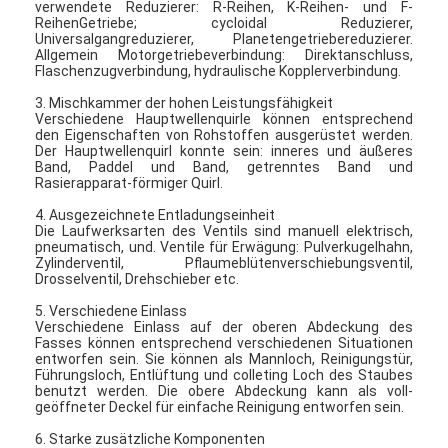
verwendete Reduzierer: R-Reihen, K-Reihen- und F-
Fabrik Tour
ReihenGetriebe; cycloidal Reduzierer,
Universalgangreduzierer, Planetengetriebereduzierer.
Allgemein Motorgetriebeverbindung: Direktanschluss,
Qualitätskontrolle
Flaschenzugverbindung, hydraulische Kopplerverbindung.
3. Mischkammer der hohen Leistungsfähigkeit
Kontakt
Verschiedene Hauptwellenquirle können entsprechend
den Eigenschaften von Rohstoffen ausgerüstet werden.
Nachrichten
Der Hauptwellenquirl konnte sein: inneres und äußeres
Band, Paddel und Band, getrenntes Band und
Rasierapparat-förmiger Quirl.
Alle Fälle
4. Ausgezeichnete Entladungseinheit
Die Laufwerksarten des Ventils sind manuell elektrisch,
pneumatisch, und. Ventile für Erwägung: Pulverkugelhahn,
Zylinderventil, Pflaumeblütenverschiebungsventil,
Drosselventil, Drehschieber etc.
Zentrifugaler HochgeschwindigkeitsSprühtrockner
5. Verschiedene Einlass
Verschiedene Einlass auf der oberen Abdeckung des
Vibrierender Wirbelschichttrockner
Fasses können entsprechend verschiedenen Situationen
entworfen sein. Sie können als Mannloch, Reinigungstür,
Mikrowellen-Vakuumtrockner
Führungsloch, Entlüftung und colleting Loch des Staubes
benutzt werden. Die obere Abdeckung kann als voll-
geöffneter Deckel für einfache Reinigung entworfen sein.
Druck-Sprühtrockner
6. Starke zusätzliche Komponenten