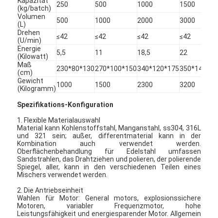
Kapazität
250
500
1000
1500
(kg/batch)
Volumen
500
1000
2000
3000
(L)
Drehen
≤42
≤42
≤42
≤42
(U/min)
Energie
5,5
11
18,5
22
(Kilowatt)
Maß
230*80*130
270*100*150
340*120*175
350*140*20
(cm)
Gewicht
1000
1500
2300
3200
(Kilogramm)
Spezifikations-Konfiguration
1. Flexible Materialauswahl
Material kann Kohlenstoffstahl, Manganstahl, ss304, 316L
und 321 sein; außer, differentmaterial kann in der
Kombination auch verwendet werden.
Oberflächenbehandlung für Edelstahl umfassen
Sandstrahlen, das Drahtziehen und polieren, der polierende
Startseite
Spiegel, aller, kann in den verschiedenen Teilen eines
Mischers verwendet werden.
Produkte
2. Die Antriebseinheit
Wahlen für Motor: General motors, explosionssichere
Über uns
Motoren, variabler Frequenzmotor, hohe
Leistungsfähigkeit und energiesparender Motor. Allgemein