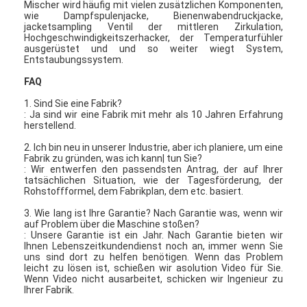
Mischer wird häufig mit vielen zusätzlichen Komponenten,
Heißluft Oven Dryer
wie Dampfspulenjacke, Bienenwabendruckjacke,
jacketsampling Ventil der mittleren Zirkulation,
Hochgeschwindigkeitszerhacker, der Temperaturfühler
Horizontaler Band-Mischer
ausgerüstet und und so weiter wiegt System,
Entstaubungssystem.
Universalzerkleinerungsmaschine
FAQ
Superfine Schleifmaschine
1. Sind Sie eine Fabrik?
: Ja sind wir eine Fabrik mit mehr als 10 Jahren Erfahrung
herstellend.
v-Art Pulvermischer
2. Ich bin neu in unserer Industrie, aber ich planiere, um eine
Fabrik zu gründen, was ich kann| tun Sie?
IBC-Behälter-Mischmaschine
: Wir entwerfen den passendsten Antrag, der auf Ihrer
tatsächlichen Situation, wie der Tagesförderung, der
Industrielle Schleuder
Rohstoffformel, dem Fabrikplan, dem etc. basiert.
3. Wie lang ist Ihre Garantie? Nach Garantie was, wenn wir
Grelle trockenere Maschine
auf Problem über die Maschine stoßen?
: Unsere Garantie ist ein Jahr. Nach Garantie bieten wir
Ihnen Lebenszeitkundendienst noch an, immer wenn Sie
Paddel-Trockner
uns sind dort zu helfen benötigen. Wenn das Problem
leicht zu lösen ist, schießen wir asolution Video für Sie.
Wenn Video nicht ausarbeitet, schicken wir Ingenieur zu
Vakuumschleuder
Ihrer Fabrik.