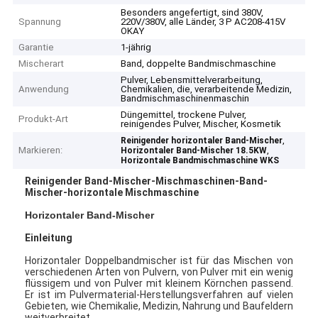
Besonders angefertigt, sind 380V,
Spannung
220V/380V, alle Länder, 3 P AC208-415V
OKAY
Garantie
1-jährig
Mischerart
Band, doppelte Bandmischmaschine
Pulver, Lebensmittelverarbeitung,
Anwendung
Chemikalien, die, verarbeitende Medizin,
Bandmischmaschinenmaschin
Düngemittel, trockene Pulver,
Produkt-Art
reinigendes Pulver, Mischer, Kosmetik
,
Reinigender horizontaler Band-Mischer
Markieren:
,
Horizontaler Band-Mischer 18.5KW
Horizontale Bandmischmaschine WKS
Reinigender Band-Mischer-Mischmaschinen-Band-
Mischer-horizontale Mischmaschine
Horizontaler Band-Mischer
Einleitung
Horizontaler Doppelbandmischer ist für das Mischen von
verschiedenen Arten von Pulvern, von Pulver mit ein wenig
flüssigem und von Pulver mit kleinem Körnchen passend.
Er ist im Pulvermaterial-Herstellungsverfahren auf vielen
Gebieten, wie Chemikalie, Medizin, Nahrung und Baufeldern
weitverbreitet.