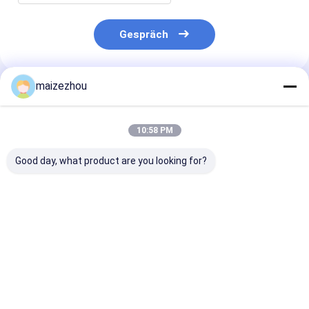
Gespräch
maizezhou
Empfohlene Produkte
10:58 PM
Good day, what product are you looking for?
Des Edelstahl-11KW
Band-Mischer-
CER 6000L
horizontale Mischer-
Pigment-trockenes
Edelstahl-
Maschine Doppelt-
Pulver-
horizontaler 
Band-der
Mischungsausrüstung
Mischer für di
Mischmaschinen-
22KW 3000L
Chemikalien-
Bestpreis
Bestpreis
Bestprei
1000L
horizontales
Verarbeitung