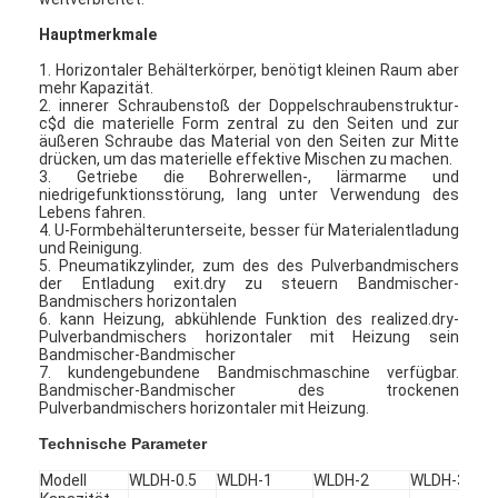
Hauptmerkmale
1. Horizontaler Behälterkörper, benötigt kleinen Raum aber
mehr Kapazität.
2. innerer Schraubenstoß der Doppelschraubenstruktur-
c$d die materielle Form zentral zu den Seiten und zur
äußeren Schraube das Material von den Seiten zur Mitte
drücken, um das materielle effektive Mischen zu machen.
3. Getriebe die Bohrerwellen-, lärmarme und
niedrigefunktionsstörung, lang unter Verwendung des
Lebens fahren.
4. U-Formbehälterunterseite, besser für Materialentladung
und Reinigung.
5. Pneumatikzylinder, zum des des Pulverbandmischers
der Entladung exit.dry zu steuern Bandmischer-
Bandmischers horizontalen
6. kann Heizung, abkühlende Funktion des realized.dry-
Pulverbandmischers horizontaler mit Heizung sein
Bandmischer-Bandmischer
7. kundengebundene Bandmischmaschine verfügbar.
Bandmischer-Bandmischer des trockenen
Pulverbandmischers horizontaler mit Heizung.
Technische Parameter
Modell
WLDH-0.5
WLDH-1
WLDH-2
WLDH-3