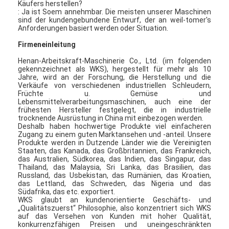
Käufers herstellen?
: Ja ist Soem annehmbar. Die meisten unserer Maschinen
sind der kundengebundene Entwurf, der an weil-tomer's
Anforderungen basiert werden oder Situation.
Firmeneinleitung
Henan-Arbeitskraft-Maschinerie Co., Ltd. (im folgenden
gekennzeichnet als WKS), hergestellt für mehr als 10
Jahre, wird an der Forschung, die Herstellung und die
Verkäufe von verschiedenen industriellen Schleudern,
Früchte u. Gemüse und
Lebensmittelverarbeitungsmaschinen, auch eine der
frühesten Hersteller festgelegt, die in industrielle
trocknende Ausrüstung in China mit einbezogen werden.
Deshalb haben hochwertige Produkte viel einfacheren
Zugang zu einem guten Marktansehen und -anteil. Unsere
Produkte werden in Dutzende Länder wie die Vereinigten
Staaten, das Kanada, das Großbritannien, das Frankreich,
das Australien, Südkorea, das Indien, das Singapur, das
Thailand, das Malaysia, Sri Lanka, das Brasilien, das
Russland, das Usbekistan, das Rumänien, das Kroatien,
das Lettland, das Schweden, das Nigeria und das
Südafrika, das etc. exportiert.
WKS glaubt an kundenorientierte Geschäfts- und
„Qualitätszuerst“ Philosophie, also konzentriert sich WKS
auf das Versehen von Kunden mit hoher Qualität,
konkurrenzfähigen Preisen und uneingeschränkten