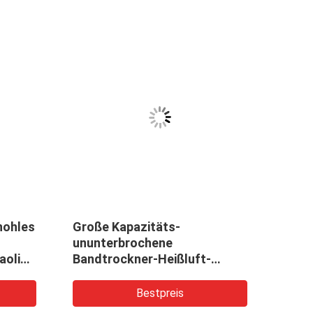
hohles
Große Kapazitäts-
CER-
ununterbrochene
Dreh
aolin
Bandtrockner-Heißluft-
Troc
ne
Zirkulations-industrielle
Pulve
Schleuder
Bestpreis