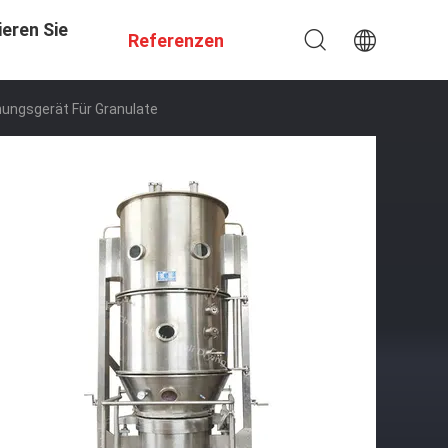
eren Sie
Referenzen
knungsgerät Für Granulate