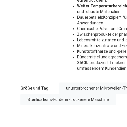
Gürteltrocknern.
Weiter Temperaturbereich
und robuste Materialien.
Dauerbetrieb:
Konzipiert f
Anwendungen
Chemische Pulver und Gran
Zwischenprodukte der pha
Lebensmittelzutaten und 
Mineralkonzentrate und Er
Kunststoffharze und -pelle
Düngemittel und agrochem
XIAOLI
produziert Trockner 
umfassendem Kundendiens
Größe und Tag:
ununterbrochener Mikrowellen-T
Sterilisations-Förderer-trockenere Maschine