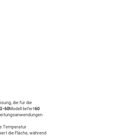
sung, die für die
G-60
Modell liefert
60
arbeitungsanwendungen.
he Temperatur
iert die Fläche, während