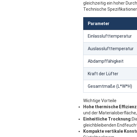
gleichzeitig ein hoher Durc
Technische Spezifikatione
Parameter
Einlasslufttemperatur
Auslasslufttemperatur
Abdampffähigkeit
Kraft der Lüfter
Gesamtmaße (L*W*H)
Wichtige Vorteile
Hohe thermische Effizienz
und der Materialoberfläche,
Einheitliche Trocknung:
Di
gleichbleibenden Endfeucht
Kompakte vertikale Konst