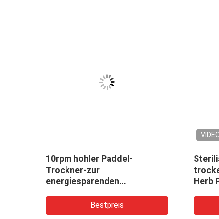
VIDE
nere
10rpm hohler Paddel-
Steril
25-
Trockner-zur
trock
energiesparenden
Herb P
Schlammtrocknungs-
Machi
Maschine 25rpm 4KW
Bestpreis