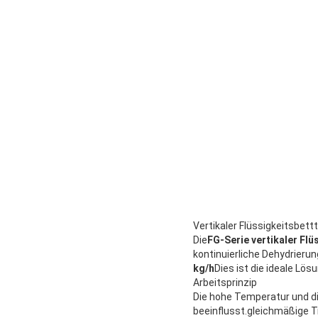
Vertikaler Flüssigkeitsbett
Die
FG-Serie vertikaler Fl
kontinuierliche Dehydrierung
kg/h
Dies ist die ideale L
Arbeitsprinzip
Die hohe Temperatur und d
beeinflusst.gleichmäßige T