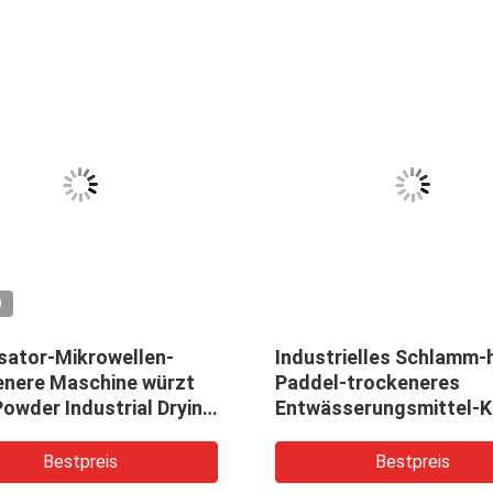
O
isator-Mikrowellen-
Industrielles Schlamm-
enere Maschine würzt
Paddel-trockeneres
owder Industrial Drying
Entwässerungsmittel-K
ne
Clay Slurry Dryer Machi
Bestpreis
Bestpreis