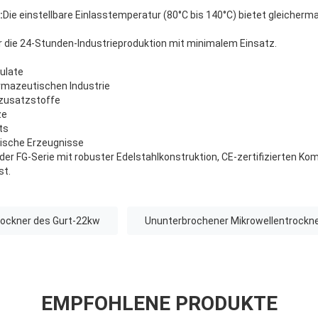
:
Die einstellbare Einlasstemperatur (80°C bis 140°C) bietet gleiche
ür die 24-Stunden-Industrieproduktion mit minimalem Einsatz.
ulate
rmazeutischen Industrie
-zusatzstoffe
ze
ts
ische Erzeugnisse
der FG-Serie mit robuster Edelstahlkonstruktion, CE-zertifizierten K
t.
rockner des Gurt-22kw
Ununterbrochener Mikrowellentrockne
EMPFOHLENE PRODUKTE