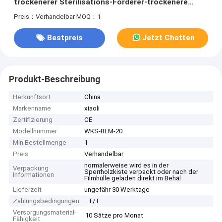
trockenerer Sterilisations-Förderer-trockenere
Maschine
Preis：Verhandelbar
MOQ：1
Bestpreis
Jetzt Chatten
Produkt-Beschreibung
Herkunftsort
China
Markenname
xiaoli
Zertifizierung
CE
Modellnummer
WKS-BLM-20
Min Bestellmenge
1
Preis
Verhandelbar
normalerweise wird es in der
Verpackung
Sperrholzkiste verpackt oder nach der
Informationen
Filmhülle geladen direkt im Behäl
Lieferzeit
ungefähr 30 Werktage
Zahlungsbedingungen
T/T
Versorgungsmaterial-
10 Sätze pro Monat
Fähigkeit