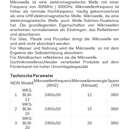
Mikrowelle ist eine elektromagnetische Welle mit einer
Frequenz von 300MHz | 300GHz. Mikrowellenfrequenz ist
höher als normale Hochfrequenz, häufig gekennzeichnet
als eine UHFelektromagnetische Welle. Mikrowelle, da eine
elektromagnetische Welle auch Welle-Teilchen-Dualismus
hat. Die grundlegenden Eigenschaften von Mikrowellen
erscheinen normalerweise als Eindringen, das Reflektieren
und absorbieren.
Für Glas, Plastik und Porzellan dringt die Mikrowelle ein
und wird nicht absorbiert werden.
Für Wasser und Nahrung wird die Mikrowelle, so mit dem
Ergebnis der Selbsterhitzung absorbiert.
Für Metallsachen reflektieren sie die Mikrowelle.
Gurtmikrowellenschleuder verarbeitet Produkte auf dem
Förderband mit hoher Umschlagskapazität.
Technische Parameter
Mikrowellenfrequenz
Mikrowellenenergie
Spannung
G
NEIN.
Modell
(MHZ)
(Kilowatt)
(V/Hz)
WKS-
1
BLM-
2450±50
12
380/50
12
WKS-
2
BLM-
2450±50
15
380/50
15
WKS-
3
BLM-
2450±50
20
380/50
20