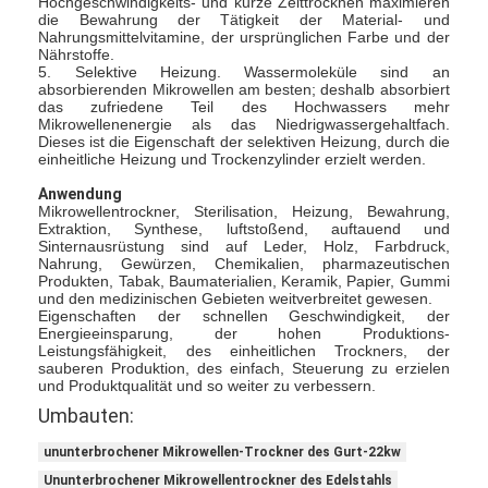
Hochgeschwindigkeits- und kurze Zeittrocknen maximieren
die Bewahrung der Tätigkeit der Material- und
Nahrungsmittelvitamine, der ursprünglichen Farbe und der
Nährstoffe.
5. Selektive Heizung. Wassermoleküle sind an
absorbierenden Mikrowellen am besten; deshalb absorbiert
das zufriedene Teil des Hochwassers mehr
Mikrowellenenergie als das Niedrigwassergehaltfach.
Dieses ist die Eigenschaft der selektiven Heizung, durch die
einheitliche Heizung und Trockenzylinder erzielt werden.
Anwendung
Mikrowellentrockner, Sterilisation, Heizung, Bewahrung,
Extraktion, Synthese, luftstoßend, auftauend und
Sinternausrüstung sind auf Leder, Holz, Farbdruck,
Nahrung, Gewürzen, Chemikalien, pharmazeutischen
Produkten, Tabak, Baumaterialien, Keramik, Papier, Gummi
und den medizinischen Gebieten weitverbreitet gewesen.
Eigenschaften der schnellen Geschwindigkeit, der
Energieeinsparung, der hohen Produktions-
Leistungsfähigkeit, des einheitlichen Trockners, der
sauberen Produktion, des einfach, Steuerung zu erzielen
und Produktqualität und so weiter zu verbessern.
Umbauten:
ununterbrochener Mikrowellen-Trockner des Gurt-22kw
Ununterbrochener Mikrowellentrockner des Edelstahls