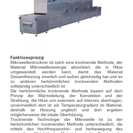
Fabrik Tour
Qualitätskontrolle
Kontakt
Nachrichten
Funktionsprinzip
Alle Fälle
Mikrowellentrockner ist solch eine trocknende Methode, der
Material Mikrowellenenergie absorbiert, die in Hitze
umgewandelt werden kann, damit das Material
Gesamtheizung innerlich und außen gleichzeitig hat und es
zu anderen herkömmlichen trocknenden Methoden
Zentrifugaler HochgeschwindigkeitsSprühtrockner
vollständig unterschiedlich ist.
Die herkömmliche trocknende Methode basiert auf dem
Prinzip der Wärmeleitung, der Konvektion und der
Vibrierender Wirbelschichttrockner
Strahlung, die Hitze von externem auf internes übertragen,
unvermeidlich dort ist ein Temperaturgradient im Material,
deshalb ist Heizung ungleich und dort ergeben
Mikrowellen-Vakuumtrockner
möglicherweise die lokale Überhitzung.
Trocknende Technologie der Mikrowelle ist zu der
Druck-Sprühtrockner
herkömmlichen trocknenden Methode unterschiedlich, die
mittels des Hochfrequenzhin- und herbewegung des