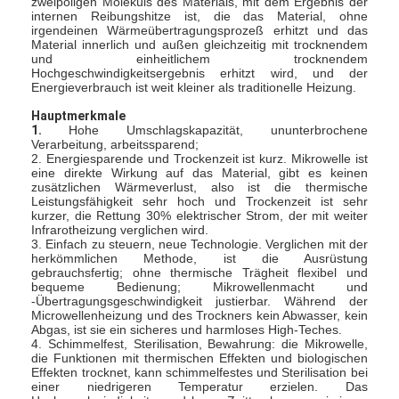
zweipoligen Moleküls des Materials, mit dem Ergebnis der
Heißluft Oven Dryer
internen Reibungshitze ist, die das Material, ohne
irgendeinen Wärmeübertragungsprozeß erhitzt und das
Material innerlich und außen gleichzeitig mit trocknendem
Horizontaler Band-Mischer
und einheitlichem trocknendem
Hochgeschwindigkeitsergebnis erhitzt wird, und der
Energieverbrauch ist weit kleiner als traditionelle Heizung.
Universalzerkleinerungsmaschine
Hauptmerkmale
Superfine Schleifmaschine
1.
Hohe Umschlagskapazität, ununterbrochene
Verarbeitung, arbeitssparend;
2. Energiesparende und Trockenzeit ist kurz. Mikrowelle ist
v-Art Pulvermischer
eine direkte Wirkung auf das Material, gibt es keinen
zusätzlichen Wärmeverlust, also ist die thermische
Leistungsfähigkeit sehr hoch und Trockenzeit ist sehr
IBC-Behälter-Mischmaschine
kurzer, die Rettung 30% elektrischer Strom, der mit weiter
Infrarotheizung verglichen wird.
3. Einfach zu steuern, neue Technologie. Verglichen mit der
Industrielle Schleuder
herkömmlichen Methode, ist die Ausrüstung
gebrauchsfertig; ohne thermische Trägheit flexibel und
Grelle trockenere Maschine
bequeme Bedienung; Mikrowellenmacht und
-Übertragungsgeschwindigkeit justierbar. Während der
Microwellenheizung und des Trockners kein Abwasser, kein
Paddel-Trockner
Abgas, ist sie ein sicheres und harmloses High-Teches.
4. Schimmelfest, Sterilisation, Bewahrung: die Mikrowelle,
die Funktionen mit thermischen Effekten und biologischen
Vakuumschleuder
Effekten trocknet, kann schimmelfestes und Sterilisation bei
einer niedrigeren Temperatur erzielen. Das