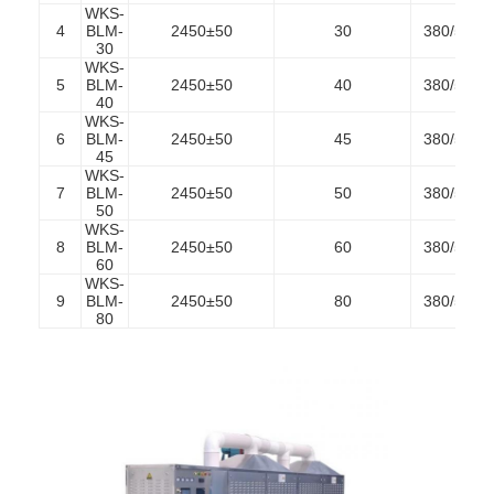
WKS-
4
BLM-
2450±50
30
380/50
30
WKS-
5
BLM-
2450±50
40
380/50
40
WKS-
6
BLM-
2450±50
45
380/50
45
WKS-
7
BLM-
2450±50
50
380/50
50
WKS-
8
BLM-
2450±50
60
380/50
60
WKS-
9
BLM-
2450±50
80
380/50
80
Startseite
Produkte
Über uns