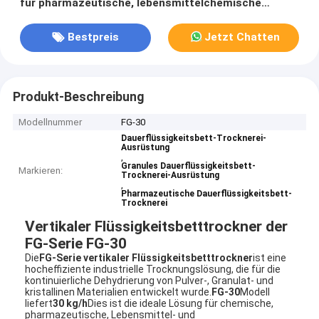
für pharmazeutische, lebensmittelchemische
Granulate
Bestpreis
Jetzt Chatten
Produkt-Beschreibung
Modellnummer
FG-30
Dauerflüssigkeitsbett-Trocknerei-
Ausrüstung
,
Granules Dauerflüssigkeitsbett-
Markieren:
Trocknerei-Ausrüstung
,
Pharmazeutische Dauerflüssigkeitsbett-
Trocknerei
Vertikaler Flüssigkeitsbetttrockner der
FG-Serie FG-30
Die
FG-Serie vertikaler Flüssigkeitsbetttrockner
ist eine
hocheffiziente industrielle Trocknungslösung, die für die
kontinuierliche Dehydrierung von Pulver-, Granulat- und
kristallinen Materialien entwickelt wurde.
FG-30
Modell
liefert
30 kg/h
Dies ist die ideale Lösung für chemische,
pharmazeutische, Lebensmittel- und