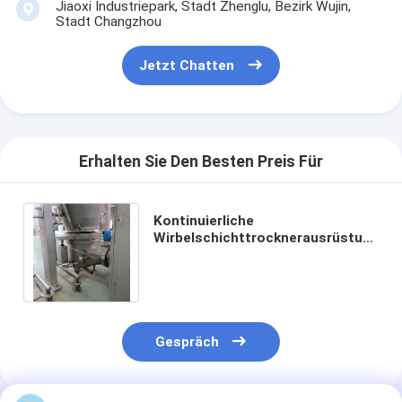
Jiaoxi Industriepark, Stadt Zhenglu, Bezirk Wujin,
Fabrik Tour
Stadt Changzhou
Qualitätskontrolle
Jetzt Chatten
Kontakt
Nachrichten
Erhalten Sie Den Besten Preis Für
Alle Fälle
Kontinuierliche
Wirbelschichttrocknerausrüstung
Zentrifugaler HochgeschwindigkeitsSprühtrockner
für pharmazeutische,
lebensmittelchemische
Granulate
Vibrierender Wirbelschichttrockner
Mikrowellen-Vakuumtrockner
Gespräch
Druck-Sprühtrockner