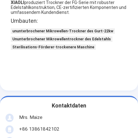
XIAOLI
produziert Trockner der FG-Serie mit robuster
Edelstahlkonstruktion, CE-zertifizierten Komponenten und
umfassendem Kundendienst.
Umbauten:
ununterbrochener Mikrowellen-Trockner des Gurt-22kw
Ununterbrochener Mikrowellentrockner des Edelstahls
Sterilisations-Förderer-trockenere Maschine
Startseite
Kontaktdaten
Produkte
Mrs. Maize
+86 13861842102
Über uns