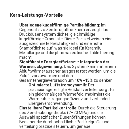
Kern-Leistungs-Vorteile
Überlegene kugelförmige Partikelbildung:
Im
Gegensatz zu Zentrifugaltrocknern erzeugt das
Druckdüsensystem dichte, gleichmäßige
kugelförmige Granulate. Diese Partikel weisen eine
ausgezeichnete Fließfähigkeit und eine hohe
Stampfdichte auf, was sie ideal für Keramik,
Metallurgie und die pharmazeutische Tablettierung
macht.
Signifikante Energieeffizienz:
*
Integration der
Wärmerückgewinnung:
Das System kann mit einem
Abluftwärmetauscher ausgestattet werden, um die
Zuluft vorzuwärmen und den
Gesamtenergieverbrauch um
10%–15%
zu senken.
Optimierte Luftstromdynamik:
Der
präzisionsgefertigte Heißluftverteiler sorgt für
ein gleichmäßiges Wärmefeld, maximiert die
Startseite
Wärmeübertragungseffizienz und verhindert
Energieverschwendung.
Einstellbare Partikelkontrolle:
Durch die Steuerung
Produkte
des Zerstäubungsdrucks (2–20 MPa) und die
Auswahl spezifischer Düsenöffnungen können
Über uns
Bediener die durchschnittliche Partikelgröße und -
verteilung präzise steuern, um genaue