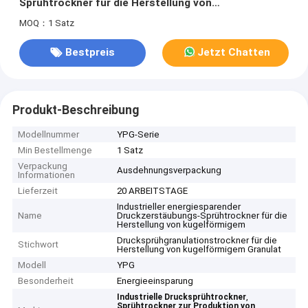
Sprühtrockner für die Herstellung von
kugelförmigem Granulat
MOQ：1 Satz
Bestpreis
Jetzt Chatten
Produkt-Beschreibung
Modellnummer
YPG-Serie
Min Bestellmenge
1 Satz
Verpackung
Ausdehnungsverpackung
Informationen
Lieferzeit
20 ARBEITSTAGE
Industrieller energiesparender
Name
Druckzerstäubungs-Sprühtrockner für die
Herstellung von kugelförmigem
Drucksprühgranulationstrockner für die
Stichwort
Herstellung von kugelförmigem Granulat
Modell
YPG
Besonderheit
Energieeinsparung
,
Industrielle Drucksprühtrockner
Sprühtrockner zur Produktion von