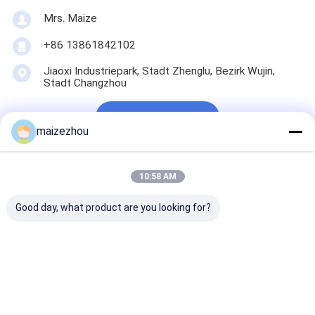
Mrs. Maize
+86 13861842102
Jiaoxi Industriepark, Stadt Zhenglu, Bezirk Wujin,
Stadt Changzhou
Jetzt Chatten
maizezhou
10:58 AM
Erhalten Sie Den Besten Preis Für
Good day, what product are you looking for?
Industrieller energiesparender
Druckzerstäubungs-
Sprühtrockner für die Herstellung
von kugelförmigem Granulat