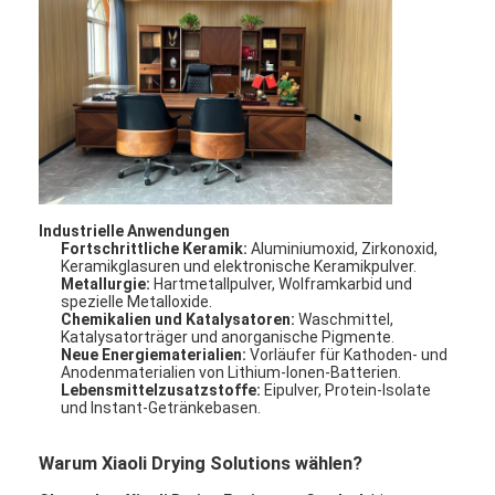
Heißluft Oven Dryer
Horizontaler Band-Mischer
Universalzerkleinerungsmaschine
Superfine Schleifmaschine
v-Art Pulvermischer
Industrielle Anwendungen
Fortschrittliche Keramik:
Aluminiumoxid, Zirkonoxid,
IBC-Behälter-Mischmaschine
Keramikglasuren und elektronische Keramikpulver.
Metallurgie:
Hartmetallpulver, Wolframkarbid und
spezielle Metalloxide.
Industrielle Schleuder
Chemikalien und Katalysatoren:
Waschmittel,
Katalysatorträger und anorganische Pigmente.
Grelle trockenere Maschine
Neue Energiematerialien:
Vorläufer für Kathoden- und
Anodenmaterialien von Lithium-Ionen-Batterien.
Lebensmittelzusatzstoffe:
Eipulver, Protein-Isolate
Paddel-Trockner
und Instant-Getränkebasen.
Vakuumschleuder
Warum Xiaoli Drying Solutions wählen?