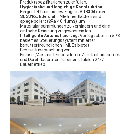
Produktspezifikationen zu erfüllen.
Fabrik Tour
Hygienische und langlebige Konstruktion:
Hergestellt aus hochwertigem
SUS304 oder
SUS316L Edelstahl
. Alle Innenflächen sind
Qualitätskontrolle
spiegelpoliert (
$Ra < 0,4 µm$
), um
Materialansammlungen zu verhindern und eine
einfache Reinigung zu gewährleisten.
Kontakt
Intelligente Automatisierung:
Verfügt über ein SPS-
basiertes Steuerungssystem mit einer
benutzerfreundlichen HMI. Es bietet
Nachrichten
Echtzeitüberwachung von
Einlass-/Auslasstemperaturen, Zerstäubungsdruck
Alle Fälle
und Durchflussraten für einen stabilen 24/7-
Dauerbetrieb.
Zentrifugaler HochgeschwindigkeitsSprühtrockner
Vibrierender Wirbelschichttrockner
Mikrowellen-Vakuumtrockner
Druck-Sprühtrockner