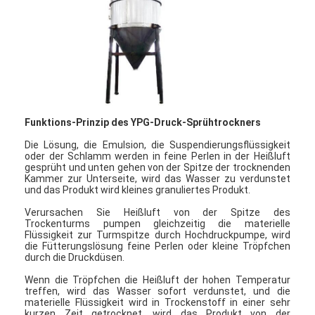
Fabrik Tour
Qualitätskontrolle
Kontakt
Nachrichten
Funktions-Prinzip des YPG-Druck-Sprühtrockners
Alle Fälle
Die Lösung, die Emulsion, die Suspendierungsflüssigkeit
oder der Schlamm werden in feine Perlen in der Heißluft
gesprüht und unten gehen von der Spitze der trocknenden
Kammer zur Unterseite, wird das Wasser zu verdunstet
und das Produkt wird kleines granuliertes Produkt.
Zentrifugaler HochgeschwindigkeitsSprühtrockner
Verursachen Sie Heißluft von der Spitze des
Trockenturms pumpen gleichzeitig die materielle
Vibrierender Wirbelschichttrockner
Flüssigkeit zur Turmspitze durch Hochdruckpumpe, wird
die Fütterungslösung feine Perlen oder kleine Tröpfchen
durch die Druckdüsen.
Mikrowellen-Vakuumtrockner
Wenn die Tröpfchen die Heißluft der hohen Temperatur
treffen, wird das Wasser sofort verdunstet, und die
Druck-Sprühtrockner
materielle Flüssigkeit wird in Trockenstoff in einer sehr
kurzen Zeit getrocknet, wird das Produkt von der