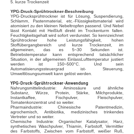
5. kurze Trockenzeit
YPG-Druck-Sprühtrockner-Beschreibung
YPG-Drucksprühtrockner ist für Lösung, Suspendierung,
Schlamm, Pastenmaterial, etc.-Flüssigkeitsmaterial wird
atomisiert zu den kleinen Nebeltropfen passend. Und Nebel
lässt Kontakt mit Heißluft direkt im Trockenturm fallen.
Feuchtigkeitsgehalt wird sofort verdunstet. So kennzeichnet
Sprühtrockner hohe Leistungsfähigkeit, hohen
Stoffübergangbereich und kurze Trockenzeit, im
allgemeinen, das es 5~30 Sekunden ist.
Betriebstemperatur kann entsprechend tatsächlicher
Situation, in der allgemeinen EinlassLufttemperatur justiert
werden ist 150~500°C. Und sein
Automatisierungssteuergrad ist- Steuerung,
Umweltlösungsumwelt kann gelöst werden.
YPG-Druck-Sprühtrockner-Anwendung
Nahrungsmittelindustrie: Aminosäure und ähnliche
Substanz, Würze, Protein, Stärke, Milchprodukte,
Instantkaffee, Fischpulver, Fleischpulver,
Tomatenkonzentrat und so weiter.
Pharmaindustrie: Chinesische Patentmedizin,
agrochemisch, Antibiotika, medizinisches trinkendes
Vertreter und so weiter.
Chemische Industrie: Organischer Katalysator, Harz,
synthetisches Waschpulver, Thiamin, Farbstoff, Vermittler
des Farbstoffs, Zwischen vom Farbstoff, weißer Ruß,