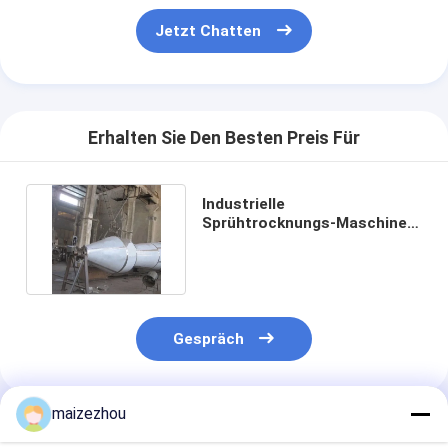
Jetzt Chatten
Erhalten Sie Den Besten Preis Für
Industrielle
Sprühtrocknungs-Maschine
des Druck-0.6-5Mpa für
Milchpulver
Gespräch
maizezhou
Empfohlene Produkte