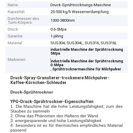
Name
Druck-Sprühtrocknungs-Maschine
Kapazität
25-500 kg/h Wasserverdampfung
Durchmesser des
1300-3800mm
Turm-Körpers:
Druck
0.6-5Mpa
Garantie
1-jährig
Material
SUS304, SUS304L, SUS316, SUS316L
industrielle Maschine der Sprühtrocknung
5Mpa
,
Markieren:
industrielle Maschine der Sprühtrocknung
0.6Mpa
,
Sprühtrocknermaschine für Milchpulver
Druck-Spray-Granulierer-trockenere Milchpulver-
Kaffee-Körnchen-Schleuder
Druck-Sprühtrockner
YPG-Druck-Sprühtrockner-Eigenschaften
1. Die Maschine hat die hohe Leistungsfähigkeit, zum des
Staubes zu sammeln
2. Ohne das Phänomen des Haftens der Wand
3. energiesparende und hohe Leistungsfähigkeit
4. besonders ist es für thermisches empfindliches Material
passend