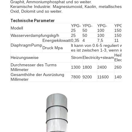
Graphit, Ammoniumphosphat und so weiter.
Keramische Industrie: Magnesiumoxid, Kaolin, metallisches
Oxid, Dolomit und so weiter.
Technische Parameter
YPG-
YPG-
YPG-
YPG-
YP
Modell
25
50
100
150
20
Wasserverdampfungskg/h
25
50
100
150
20
Energiekilowatt
0,35
4
7,5
11
15
DiaphragmPump
lt kann von 0.6-5 reguliert werd
Druck Mpa
es ist zwischen 1-3, wenn in Kraf
Heißlufto
Heizungsweise
Strom
Electricity+steam
Electricit
Durchmesser des Turms
1300
1800
2400
2600
28
Millimeter
Gesamthöhe der Ausrüstung
7800
9200
11600
14000
15
Millimeter
Startseite
Produkte
Über uns