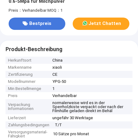
0.6-5Mpa für Milchpulver
Preis：Verhandelbar
MOQ：1
Bestpreis
Jetzt Chatten
Produkt-Beschreibung
Herkunftsort
China
Markenname
xiaoli
Zertifizierung
CE
Modellnummer
YPG-50
Min Bestellmenge
1
Preis
Verhandelbar
normalerweise wird es in der
Verpackung
Sperrholzkiste verpackt oder nach der
Informationen
Filmhülle geladen direkt im Behäl
Lieferzeit
ungefähr 30 Werktage
Zahlungsbedingungen
T/T
Versorgungsmaterial-
10 Sätze pro Monat
Fähigkeit