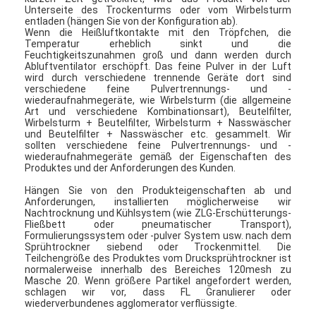
Heißluft Oven Dryer
Unterseite des Trockenturms oder vom Wirbelsturm
entladen (hängen Sie von der Konfiguration ab).
Wenn die Heißluftkontakte mit den Tröpfchen, die
Horizontaler Band-Mischer
Temperatur erheblich sinkt und die
Feuchtigkeitszunahmen groß und dann werden durch
Abluftventilator erschöpft. Das feine Pulver in der Luft
Universalzerkleinerungsmaschine
wird durch verschiedene trennende Geräte dort sind
verschiedene feine Pulvertrennungs- und -
wiederaufnahmegeräte, wie Wirbelsturm (die allgemeine
Superfine Schleifmaschine
Art und verschiedene Kombinationsart), Beutelfilter,
Wirbelsturm + Beutelfilter, Wirbelsturm + Nasswäscher
v-Art Pulvermischer
und Beutelfilter + Nasswäscher etc. gesammelt. Wir
sollten verschiedene feine Pulvertrennungs- und -
wiederaufnahmegeräte gemäß der Eigenschaften des
IBC-Behälter-Mischmaschine
Produktes und der Anforderungen des Kunden.
Hängen Sie von den Produkteigenschaften ab und
Industrielle Schleuder
Anforderungen, installierten möglicherweise wir
Nachtrocknung und Kühlsystem (wie ZLG-Erschütterungs-
Fließbett oder pneumatischer Transport),
Grelle trockenere Maschine
Formulierungssystem oder -pulver System usw. nach dem
Sprühtrockner siebend oder Trockenmittel. Die
Paddel-Trockner
Teilchengröße des Produktes vom Drucksprühtrockner ist
normalerweise innerhalb des Bereiches 120mesh zu
Masche 20. Wenn größere Partikel angefordert werden,
Vakuumschleuder
schlagen wir vor, dass FL Granulierer oder
wiederverbundenes agglomerator verflüssigte.