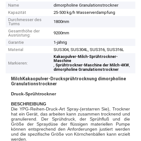
Name
dimorpholine Granulationstrockner
Kapazität
25-500 kg/h Wasserverdampfung
Durchmesser des
1800mm
Turms
Gesamthöhe der
9200mm
Ausrüstung:
Garantie
1-jährig
Material
SUS304, SUS304L, SUS316, SUS316L
Kakaopulver-Milch-Sprühtrockner-
Maschine
Markieren:
,
,
Sprühtrockner-Maschine der Milch-4KW
dimorpholine Granulationstrockner
MilchKakaopulver-Drucksprühtrocknung dimorpholine
Granulationstrockner
Druck-Sprühtrockner
BESCHREIBUNG
Die YPG-Reihen-Druck-Art Spray-(erstarren Sie), Trockner
hat ein Gerät, das arbeiten kann zusammen trocknend und
granulierend. Der Sprühdruck, der Sprühfluß und die
Größe der Spraydüse der flüssigen materiellen Pumpe
können entsprechend den Anforderungen justiert werden
und die spezifische Größe von Körnchenbällen kann erzielt
werden.