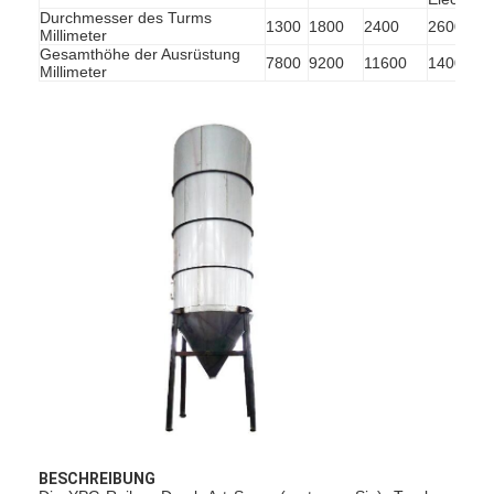
Durchmesser des Turms
1300
1800
2400
2600
28
Millimeter
Gesamthöhe der Ausrüstung
7800
9200
11600
14000
15
Millimeter
Startseite
Produkte
Über uns
BESCHREIBUNG