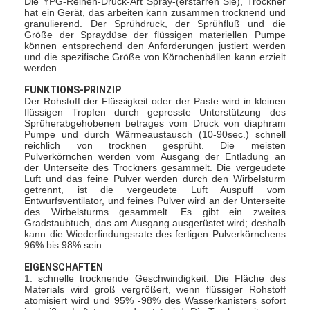
Die YPG-Reihen-Druck-Art Spray-(erstarren Sie), Trockner
hat ein Gerät, das arbeiten kann zusammen trocknend und
Fabrik Tour
granulierend. Der Sprühdruck, der Sprühfluß und die
Größe der Spraydüse der flüssigen materiellen Pumpe
Qualitätskontrolle
können entsprechend den Anforderungen justiert werden
und die spezifische Größe von Körnchenbällen kann erzielt
werden.
Kontakt
FUNKTIONS-PRINZIP
Der Rohstoff der Flüssigkeit oder der Paste wird in kleinen
Nachrichten
flüssigen Tropfen durch gepresste Unterstützung des
Sprüherabgehobenen betrages vom Druck von diaphram
Pumpe und durch Wärmeaustausch (10-90sec.) schnell
Alle Fälle
reichlich von trocknen gesprüht. Die meisten
Pulverkörnchen werden vom Ausgang der Entladung an
der Unterseite des Trockners gesammelt. Die vergeudete
Luft und das feine Pulver werden durch den Wirbelsturm
getrennt, ist die vergeudete Luft Auspuff vom
Zentrifugaler HochgeschwindigkeitsSprühtrockner
Entwurfsventilator, und feines Pulver wird an der Unterseite
des Wirbelsturms gesammelt. Es gibt ein zweites
Gradstaubtuch, das am Ausgang ausgerüstet wird; deshalb
Vibrierender Wirbelschichttrockner
kann die Wiederfindungsrate des fertigen Pulverkörnchens
96% bis 98% sein.
Mikrowellen-Vakuumtrockner
EIGENSCHAFTEN
1. schnelle trocknende Geschwindigkeit. Die Fläche des
Druck-Sprühtrockner
Materials wird groß vergrößert, wenn flüssiger Rohstoff
atomisiert wird und 95% -98% des Wasserkanisters sofort