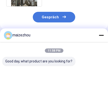
Gespräch
maizezhou
Empfohlene Produkte
11:58 PM
Good day, what product are you looking for?
Blutzelle-Plasma-
Medizin-Auszug-
Kaffeeextrakt
Druck-
zähflüssige Pasten-
Fischmehl-Dru
Sprühtrockner-
materielle
Sprühtrockner
Formaldehyd-Harz-
Sprühtrockner-
Granulierer S
Sprühtrocknungs-
Maschine 50kg/H
ODM
Bestpreis
Bestpreis
Bestprei
Ausrüstung