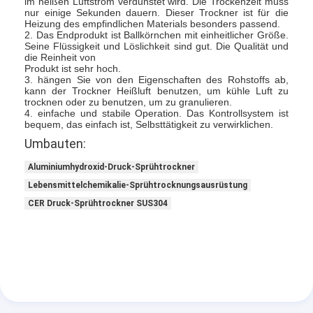
im heißen Luftstrom verdunstet wird. Die Trockenzeit muss
Heißluft Oven Dryer
nur einige Sekunden dauern. Dieser Trockner ist für die
Heizung des empfindlichen Materials besonders passend.
2. Das Endprodukt ist Ballkörnchen mit einheitlicher Größe.
Horizontaler Band-Mischer
Seine Flüssigkeit und Löslichkeit sind gut. Die Qualität und
die Reinheit von
Produkt ist sehr hoch.
Universalzerkleinerungsmaschine
3. hängen Sie von den Eigenschaften des Rohstoffs ab,
kann der Trockner Heißluft benutzen, um kühle Luft zu
Superfine Schleifmaschine
trocknen oder zu benutzen, um zu granulieren.
4. einfache und stabile Operation. Das Kontrollsystem ist
bequem, das einfach ist, Selbsttätigkeit zu verwirklichen.
v-Art Pulvermischer
Umbauten:
IBC-Behälter-Mischmaschine
Aluminiumhydroxid-Druck-Sprühtrockner
Lebensmittelchemikalie-Sprühtrocknungsausrüstung
Industrielle Schleuder
CER Druck-Sprühtrockner SUS304
Grelle trockenere Maschine
Paddel-Trockner
Vakuumschleuder