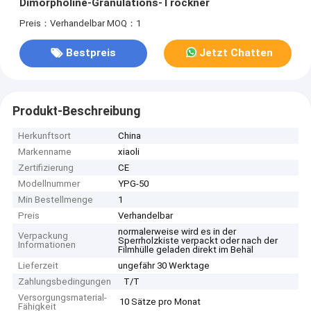
Dimorpholine-Granulations-Trockner
Preis：Verhandelbar
MOQ：1
Bestpreis
Jetzt Chatten
Produkt-Beschreibung
Herkunftsort
China
Markenname
xiaoli
Zertifizierung
CE
Modellnummer
YPG-50
Min Bestellmenge
1
Preis
Verhandelbar
normalerweise wird es in der
Verpackung
Sperrholzkiste verpackt oder nach der
Informationen
Filmhülle geladen direkt im Behäl
Lieferzeit
ungefähr 30 Werktage
Zahlungsbedingungen
T/T
Versorgungsmaterial-
10 Sätze pro Monat
Fähigkeit