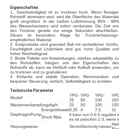
Eigenschaften:
1., Geschwindigkeit ist zu trocknen hoch. Wenn flüssiger
Rohstoff atomisiert wird, wird die Oberfläche des Materials
groß vergrößert. In der heißen Luftströmung 95% - 98%
des Wasserkanisters wird sofort verdunstet. Die Zeit von
den Trockner gerade nur einige Sekunden abschließen.
Dieses ist besonders Klage für Trocknerheizungs-
empfindliches Material.
2. Endprodukte sind granuled Ball mit einheitlicher Größe;
Feuchtigkeit und Löslichkeit sind gut, hohe Qualität und
hoher Reinheitsgrad.
3. Breite Palette von Anwendungen, starkes adoptability zu
den Rohstoffen, hängen von den Eigenschaften des
Rohstoffs ab, kann sie Heißluft oder Kaltluft anwenden, um
zu trocknen und zu granulieren.
4. Einfache und stabile Operation, Memorandum und
bequeme Steuerung, einfach, Selbsttätigkeit zu erzielen.
Technische Parameter
YPG-
YPG-
YPG-
YPG-
YP
Modell
25
50
100
150
20
Wasserverdampfungskg/h
25
50
100
150
20
Energiekilowatt
0,35
4
7,5
11
15
DiaphragmPump
lt kann von 0.6-5 reguliert werd
Druck Mpa
es ist zwischen 1-3, wenn in Kraf
Heißlufto
Heizungsweise
Strom
Electricity+steam
Electricit