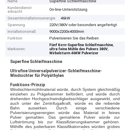
Name
Superfine Schleifmaschine
Kundendienst
On-line-Unterstützung
erbracht
Gesamtinstallationsenergie
46kW
Spannung
220V/380V oder besonders angefertigt
Installationsmaß
9000x2200x4000mm
Funktion
Pulverisieren Sie das Reiben
,
Fünf Korn-Superfine Schleifmaschine
Markieren:
,
ultra feine Mühle des Pulvers 380V
Wirbelsturm 46KW Pulverizer
Superfine Schleifmaschine
Ultrafine Universalpulverizer-Schleifmaschine-
Windsichter für Polyäthylen
Funktions-Prinzip
Windsichtermühlmaterial würde, durch System gleichmäßig
einziehen zu Prägekammer befördert, und würde durch
drehenden Hochgeschwindigkeitsschläger ausgewirkt, und
auch unter der Zentrifugalkraft, würde es die reibende
Bahn auswirken. Durch einige verschiedene
Pulverisierungsenergien würde das Material in feines
Pulver gemahlen. Das gemahlene Pulver würde zur
Luftströmung bis zur Klassifizierungskammer gehören.
Mithilfe des justierbaren Klassifikatorrades würden grobes