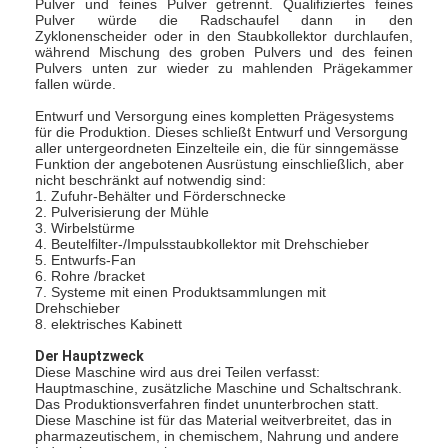
Pulver und feines Pulver getrennt. Qualifiziertes feines
Pulver würde die Radschaufel dann in den
Zyklonenscheider oder in den Staubkollektor durchlaufen,
während Mischung des groben Pulvers und des feinen
Pulvers unten zur wieder zu mahlenden Prägekammer
fallen würde.
Entwurf und Versorgung eines kompletten Prägesystems
für die Produktion. Dieses schließt Entwurf und Versorgung
aller untergeordneten Einzelteile ein, die für sinngemässe
Funktion der angebotenen Ausrüstung einschließlich, aber
nicht beschränkt auf notwendig sind:
1. Zufuhr-Behälter und Förderschnecke
2. Pulverisierung der Mühle
3. Wirbelstürme
4. Beutelfilter-/Impulsstaubkollektor mit Drehschieber
5. Entwurfs-Fan
6. Rohre /bracket
7. Systeme mit einen Produktsammlungen mit
Drehschieber
8. elektrisches Kabinett
Der Hauptzweck
Diese Maschine wird aus drei Teilen verfasst:
Hauptmaschine, zusätzliche Maschine und Schaltschrank.
Das Produktionsverfahren findet ununterbrochen statt.
Diese Maschine ist für das Material weitverbreitet, das in
pharmazeutischem, in chemischem, Nahrung und andere