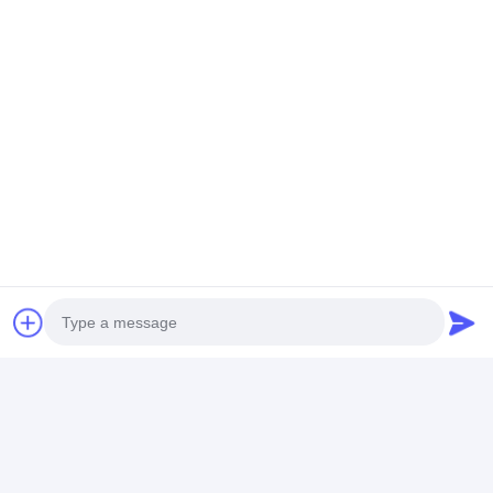
Empfohlene Produkte
20-400kg/H 380V
Superfine
Hühnerwesentl
Superfine
Handelsgewürz-
Superfine
Schleifmaschine
Schleifer Hammer
Schleifmaschi
kommerzieller
Mill Pulverizer der
Maulbeerultra
großer chemischer
Schleifmaschine-
Pulverisierun
Bestpreis
Bestpreis
Bestprei
Pulverizer
46kW
Photo
Startseite
Über uns
Kontakt
Desktop Site
Sitemap
Datenschutzrichtlinie