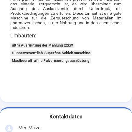
Heißluft Oven Dryer
das Material zerquetscht ist, es wird übermittelt zum
Ausgang des Auslassventils durch Unterdruck, die
Produktbedingungen zu erfüllen. Diese Einheit ist eine gute
Horizontaler Band-Mischer
Maschine für die Zerquetschung von Materialien im
pharmazeutischen, in der Nahrung und in den chemischen
Industrien.
Universalzerkleinerungsmaschine
Umbauten:
Superfine Schleifmaschine
ultra Ausrüstung der Mahlung 22kW
Hühnerwesentlich-Superfine Schleifmaschine
v-Art Pulvermischer
Maulbeerultrafine Pulverisierungsausrüstung
IBC-Behälter-Mischmaschine
Industrielle Schleuder
Grelle trockenere Maschine
Paddel-Trockner
Kontaktdaten
Vakuumschleuder
Mrs. Maize