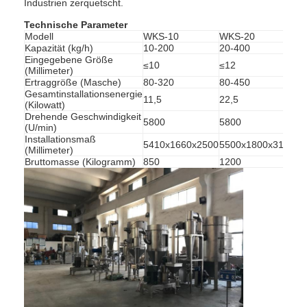
Industrien zerquetscht.
Technische Parameter
Modell
WKS-10
WKS-20
W
Kapazität (kg/h)
10-200
20-400
30
Eingegebene Größe
≤10
≤12
≤1
(Millimeter)
Ertraggröße (Masche)
80-320
80-450
80
Gesamtinstallationsenergie
11,5
22,5
46
(Kilowatt)
Drehende Geschwindigkeit
5800
5800
38
(U/min)
Installationsmaß
5410x1660x2500
5500x1800x3100
90
(Millimeter)
Bruttomasse (Kilogramm)
850
1200
15
Startseite
Produkte
Über uns