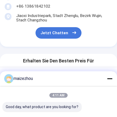
+86 13861842102
Jiaoxi Industriepark, Stadt Zhenglu, Bezirk Wujin,
Stadt Changzhou
Jetzt Chatten
Erhalten Sie Den Besten Preis Für
Fünf Korn-Superfine
maizezhou
Schleifmaschine-ultra feiner
Pulver-Mühlwirbelsturm
Pulverizer
4:11 AM
Good day, what product are you looking for?
Gespräch