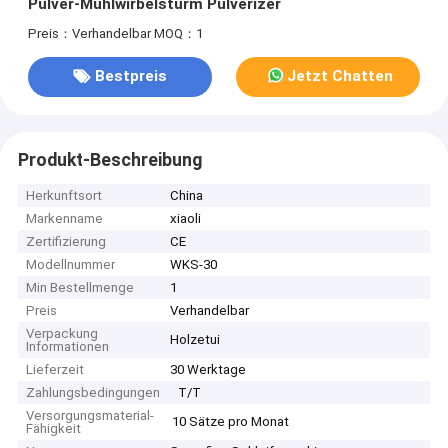
Pulver-Mühlwirbelsturm Pulverizer
Preis：Verhandelbar
MOQ：1
Bestpreis
Jetzt Chatten
Produkt-Beschreibung
Herkunftsort
China
Markenname
xiaoli
Zertifizierung
CE
Modellnummer
WKS-30
Min Bestellmenge
1
Preis
Verhandelbar
Verpackung
Holzetui
Informationen
Lieferzeit
30 Werktage
Zahlungsbedingungen
T/T
Versorgungsmaterial-
10 Sätze pro Monat
Fähigkeit