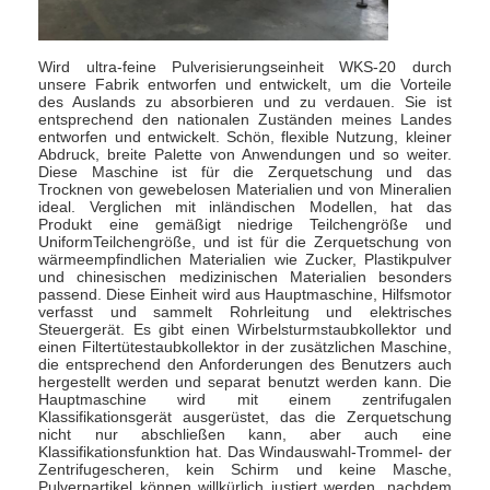
Fabrik Tour
Wird ultra-feine Pulverisierungseinheit WKS-20 durch
Qualitätskontrolle
unsere Fabrik entworfen und entwickelt, um die Vorteile
des Auslands zu absorbieren und zu verdauen. Sie ist
Kontakt
entsprechend den nationalen Zuständen meines Landes
entworfen und entwickelt. Schön, flexible Nutzung, kleiner
Abdruck, breite Palette von Anwendungen und so weiter.
Nachrichten
Diese Maschine ist für die Zerquetschung und das
Trocknen von gewebelosen Materialien und von Mineralien
ideal. Verglichen mit inländischen Modellen, hat das
Alle Fälle
Produkt eine gemäßigt niedrige Teilchengröße und
UniformTeilchengröße, und ist für die Zerquetschung von
wärmeempfindlichen Materialien wie Zucker, Plastikpulver
und chinesischen medizinischen Materialien besonders
passend. Diese Einheit wird aus Hauptmaschine, Hilfsmotor
Zentrifugaler HochgeschwindigkeitsSprühtrockner
verfasst und sammelt Rohrleitung und elektrisches
Steuergerät. Es gibt einen Wirbelsturmstaubkollektor und
einen Filtertütestaubkollektor in der zusätzlichen Maschine,
Vibrierender Wirbelschichttrockner
die entsprechend den Anforderungen des Benutzers auch
hergestellt werden und separat benutzt werden kann. Die
Hauptmaschine wird mit einem zentrifugalen
Mikrowellen-Vakuumtrockner
Klassifikationsgerät ausgerüstet, das die Zerquetschung
nicht nur abschließen kann, aber auch eine
Klassifikationsfunktion hat. Das Windauswahl-Trommel- der
Druck-Sprühtrockner
Zentrifugescheren, kein Schirm und keine Masche,
Pulverpartikel können willkürlich justiert werden, nachdem