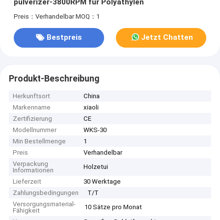
pulverizer-3800RPM für Polyäthylen
Preis：Verhandelbar
MOQ：1
Bestpreis
Jetzt Chatten
Produkt-Beschreibung
Herkunftsort
China
Markenname
xiaoli
Zertifizierung
CE
Modellnummer
WKS-30
Min Bestellmenge
1
Preis
Verhandelbar
Verpackung
Holzetui
Informationen
Lieferzeit
30 Werktage
Zahlungsbedingungen
T/T
Versorgungsmaterial-
10 Sätze pro Monat
Fähigkeit