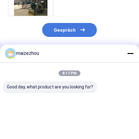
Windsichter des pulverizer-
3800RPM für Polyäthylen
Gespräch
maizezhou
Empfohlene Produkte
8:17 PM
Good day, what product are you looking for?
20-400kg/H 380V
Superfine
Hühnerwesentl
Superfine
Handelsgewürz-
Superfine
Schleifmaschine
Schleifer Hammer
Schleifmaschi
kommerzieller
Mill Pulverizer der
Maulbeerultra
großer chemischer
Schleifmaschine-
Pulverisierun
Bestpreis
Bestpreis
Bestprei