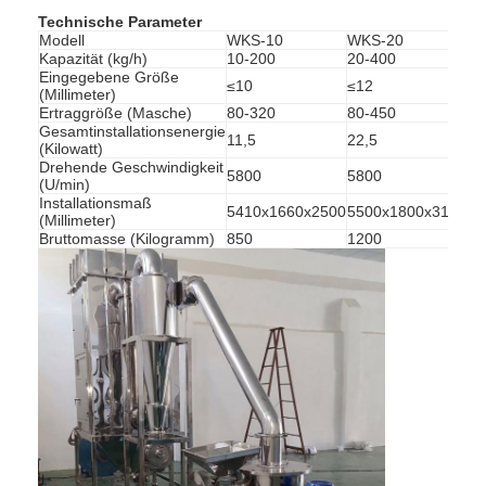
Technische Parameter
Modell
WKS-10
WKS-20
W
Kapazität (kg/h)
10-200
20-400
30
Eingegebene Größe
≤10
≤12
≤1
(Millimeter)
Ertraggröße (Masche)
80-320
80-450
80
Gesamtinstallationsenergie
11,5
22,5
46
(Kilowatt)
Drehende Geschwindigkeit
5800
5800
38
(U/min)
Installationsmaß
5410x1660x2500
5500x1800x3100
90
(Millimeter)
Bruttomasse (Kilogramm)
850
1200
15