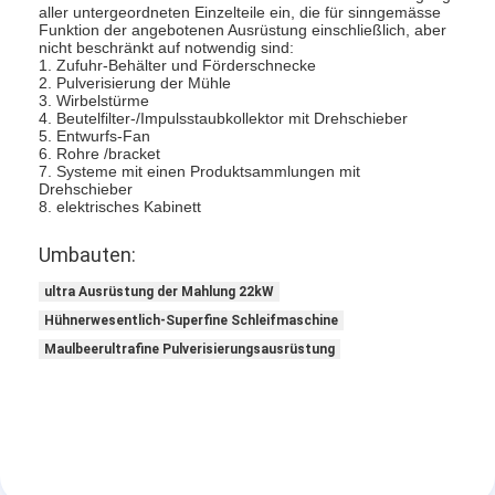
aller untergeordneten Einzelteile ein, die für sinngemässe
Fabrik Tour
Funktion der angebotenen Ausrüstung einschließlich, aber
nicht beschränkt auf notwendig sind:
1. Zufuhr-Behälter und Förderschnecke
Qualitätskontrolle
2. Pulverisierung der Mühle
3. Wirbelstürme
Kontakt
4. Beutelfilter-/Impulsstaubkollektor mit Drehschieber
5. Entwurfs-Fan
6. Rohre /bracket
Nachrichten
7. Systeme mit einen Produktsammlungen mit
Drehschieber
8. elektrisches Kabinett
Alle Fälle
Umbauten:
ultra Ausrüstung der Mahlung 22kW
Zentrifugaler HochgeschwindigkeitsSprühtrockner
Hühnerwesentlich-Superfine Schleifmaschine
Maulbeerultrafine Pulverisierungsausrüstung
Vibrierender Wirbelschichttrockner
Mikrowellen-Vakuumtrockner
Druck-Sprühtrockner