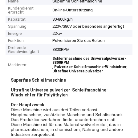
Name
Superfine Schleifmaschine
Kundendienst
On-line-Unterstützung
erbracht
Kapazität
30-800kg/h
Spannung
220V/380V oder besonders angefertigt
Energie
22kw
Funktion
Pulverisieren Sie das Reiben
Drehende
3800RPM
Geschwindigkeit
Schleifmaschine des Universalpulverizer-
3800RPM
Markieren:
,
,
Pulverizer-Schleifmaschine-Windsichter
Ultrafine Universalpulverizer
Superfine Schleifmaschine
Ultrafine Universalpulverizer-Schleifmaschine-
Windsichter für Polyäthylen
Der Hauptzweck
Diese Maschine wird aus drei Teilen verfasst:
Hauptmaschine, zusätzliche Maschine und Schaltschrank.
Das Produktionsverfahren findet ununterbrochen statt.
Diese Maschine ist für das Material weitverbreitet, das in
pharmazeutischem, in chemischem, Nahrung und andere
Industrien zerquetscht.