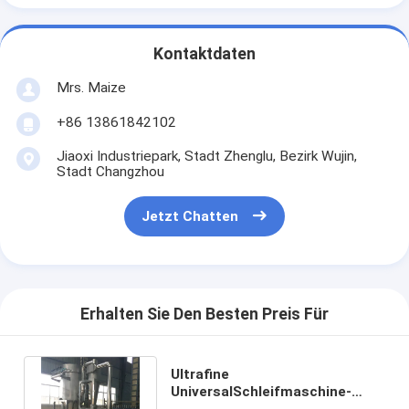
Heißluft Oven Dryer
Horizontaler Band-Mischer
Kontaktdaten
Mrs. Maize
Universalzerkleinerungsmaschine
+86 13861842102
Superfine Schleifmaschine
Jiaoxi Industriepark, Stadt Zhenglu, Bezirk Wujin,
Stadt Changzhou
v-Art Pulvermischer
IBC-Behälter-Mischmaschine
Jetzt Chatten
Industrielle Schleuder
Grelle trockenere Maschine
Erhalten Sie Den Besten Preis Für
Paddel-Trockner
Ultrafine
Vakuumschleuder
UniversalSchleifmaschine-