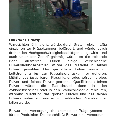
Funktions-Prinzip
Windsichtermühlmaterial würde, durch System gleichmäßig
einziehen zu Prägekammer befördert, und würde durch
drehenden Hochgeschwindigkeitsschläger ausgewirkt, und
auch unter der Zentrifugalkraft, würde es die reibende
Bahn auswirken. Durch einige verschiedene
Pulverisierungsenergien würde das Material in feines
Pulver gemahlen. Das gemahlene Pulver würde zur
Luftströmung bis zur Klassifizierungskammer gehören.
Mithilfe des justierbaren Klassifikatorrades würden grobes
Pulver und feines Pulver getrennt. Qualifiziertes feines
Pulver würde die Radschaufel dann in den
Startseite
Zyklonenscheider oder in den Staubkollektor durchlaufen,
während Mischung des groben Pulvers und des feinen
Produkte
Pulvers unten zur wieder zu mahlenden Prägekammer
fallen würde.
Über uns
Entwurf und Versorgung eines kompletten Prägesystems
für die Produktion. Dieses schließt Entwurf und Versorgung