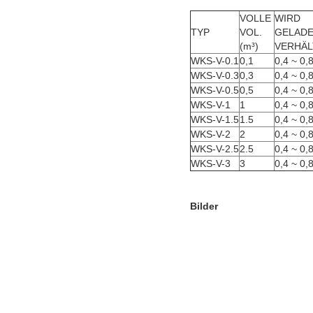
VOLLE 
WIRD 
TYP
VOL.
GELAD
(m³)
VERHÄL
WKS-V-0.1
0,1
0,4 ~ 0,
WKS-V-0.3
0,3
0,4 ~ 0,
WKS-V-0.5
0,5
0,4 ~ 0,
WKS-V-1
1
0,4 ~ 0,
WKS-V-1.5
1.5
0,4 ~ 0,
WKS-V-2
2
0,4 ~ 0,
WKS-V-2.5
2.5
0,4 ~ 0,
WKS-V-3
3
0,4 ~ 0,
Bilder