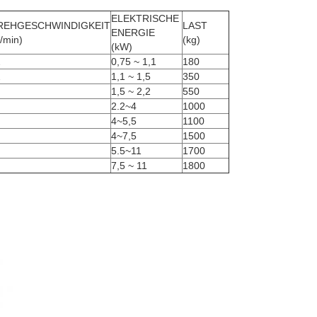
ELEKTRISCHE 
REHGESCHWINDIGKEIT
LAST
ENERGIE
/min)
(kg)
(kW)
2
0,75 ~ 1,1
180
2
1,1 ~ 1,5
350
1,5 ~ 2,2
550
2.2~4
1000
4~5,5
1100
4~7,5
1500
5.5~11
1700
7,5 ~ 11
1800