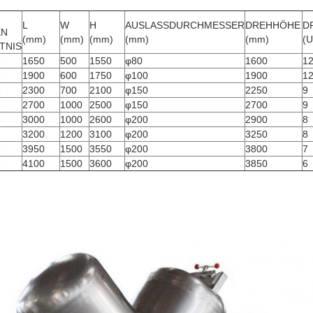
L
W
H
AUSLASSDURCHMESSER
DREHHÖHE
D
EN
(mm)
(mm)
(mm)
(mm)
(mm)
(U
TNIS
8
1650
500
1550
φ80
1600
1
8
1900
600
1750
φ100
1900
1
8
2300
700
2100
φ150
2250
9
8
2700
1000
2500
φ150
2700
9
8
3000
1000
2600
φ200
2900
8
8
3200
1200
3100
φ200
3250
8
8
3950
1500
3550
φ200
3800
7
8
4100
1500
3600
φ200
3850
6