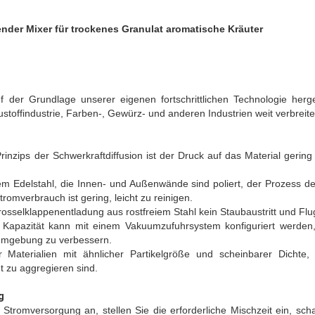
ender Mixer für trockenes Granulat aromatische Kräuter
 der Grundlage unserer eigenen fortschrittlichen Technologie herge
stoffindustrie, Farben-, Gewürz- und anderen Industrien weit verbreitet
nzips der Schwerkraftdiffusion ist der Druck auf das Material gering
em Edelstahl, die Innen- und Außenwände sind poliert, der Prozess d
omverbrauch ist gering, leicht zu reinigen.
osselklappenentladung aus rostfreiem Stahl kein Staubaustritt und F
 Kapazität kann mit einem Vakuumzufuhrsystem konfiguriert werden, 
sumgebung zu verbessern.
 Materialien mit ähnlicher Partikelgröße und scheinbarer Dichte,
t zu aggregieren sind.
g
 Stromversorgung an, stellen Sie die erforderliche Mischzeit ein, sc