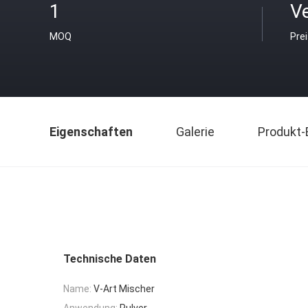
1
V
MOQ
Pre
Eigenschaften
Galerie
Produkt-
Technische Daten
Name:
V-Art Mischer
Anwendung:
Pulver