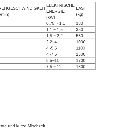
ELEKTRISCHE 
REHGESCHWINDIGKEIT
LAST
ENERGIE
/min)
(kg)
(kW)
2
0,75 ~ 1,1
180
2
1,1 ~ 1,5
350
1,5 ~ 2,2
550
2.2~4
1000
4~5,5
1100
4~7,5
1500
5.5~11
1700
7,5 ~ 11
1800
ente und kurze Mischzeit.