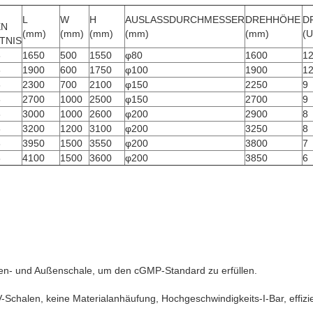
L
W
H
AUSLASSDURCHMESSER
DREHHÖHE
D
EN
(mm)
(mm)
(mm)
(mm)
(mm)
(U
TNIS
8
1650
500
1550
φ80
1600
1
8
1900
600
1750
φ100
1900
1
8
2300
700
2100
φ150
2250
9
8
2700
1000
2500
φ150
2700
9
8
3000
1000
2600
φ200
2900
8
8
3200
1200
3100
φ200
3250
8
8
3950
1500
3550
φ200
3800
7
8
4100
1500
3600
φ200
3850
6
nen- und Außenschale, um den cGMP-Standard zu erfüllen.
 V-Schalen, keine Materialanhäufung, Hochgeschwindigkeits-I-Bar, effizi