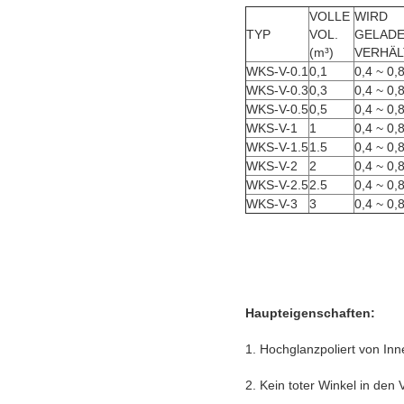
VOLLE 
WIRD 
TYP
VOL.
GELAD
(m³)
VERHÄL
WKS-V-0.1
0,1
0,4 ~ 0,
WKS-V-0.3
0,3
0,4 ~ 0,
WKS-V-0.5
0,5
0,4 ~ 0,
WKS-V-1
1
0,4 ~ 0,
WKS-V-1.5
1.5
0,4 ~ 0,
WKS-V-2
2
0,4 ~ 0,
WKS-V-2.5
2.5
0,4 ~ 0,
WKS-V-3
3
0,4 ~ 0,
Haupteigenschaften:
1. Hochglanzpoliert von In
2. Kein toter Winkel in den