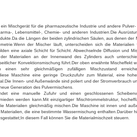
t ein Mischgerät für die pharmazeutische Industrie und andere Pulver-
 Pharma-, Lebensmittel-, Chemie- und anderen Industrien.Die Ausrüstun
dukte.Da die Längen der beiden zylindrischen Säulen, aus denen der M
mmetrie.Wenn der Mischer läuft, unterscheiden sich die Materialie
ilden eine axiale Schicht für Schicht. Abwechselnde Diffusion und M
der Materialien an der Innenwand des Zylinders auch unterschied
eitlicher Konvektionsmischung führt.Der oben erwähnte Mischeffekt wir
n einen sehr gleichmäßigen zufälligen Mischzustand erreiche
diese Maschine eine geringe Druckzufuhr zum Material, eine hohe
ial.Die Innen- und Außenwände sind poliert und der Stromverbrauch und
ie neue Generation des Pulvermischens.
ndet eine manuelle Zufuhr und einen geschlossenen Scheibenve
mieden werden kann.Mit einzigartiger Mischtrommelstruktur, hochef
ie Materialien gleichmäßig mischen.Die Maschine ist innen und außen
d Materialien, die eine bestimmte Wassermischung enthalten.Darüber h
gestattet;In diesem Fall können Sie die Materialmischzeit steuern.