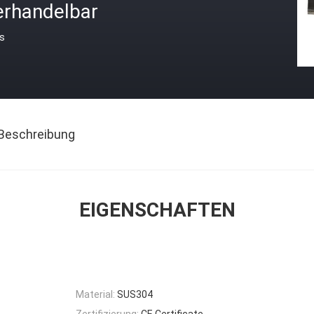
erhandelbar
is
Beschreibung
EIGENSCHAFTEN
Material:
SUS304
Zertifizierung:
CE Certificate