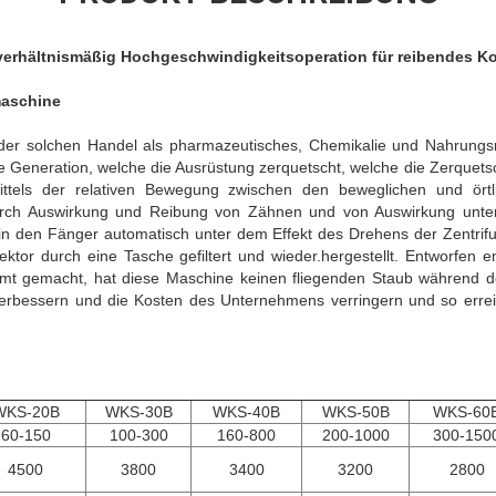
 verhältnismäßig Hochgeschwindigkeitsoperation für reibendes K
maschine
, der solchen Handel als pharmazeutisches, Chemikalie und Nahrungsm
eue Generation, welche die Ausrüstung zerquetscht, welche die Zerqu
ttels der relativen Bewegung zwischen den beweglichen und örtlic
durch Auswirkung und Reibung von Zähnen und von Auswirkung unter
 in den Fänger automatisch unter dem Effekt des Drehens der Zentrifug
ektor durch eine Tasche gefiltert und wieder.hergestellt. Entworfe
mt gemacht, hat diese Maschine keinen fliegenden Staub während d
verbessern und die Kosten des Unternehmens verringern und so erreic
WKS-20B
WKS-30B
WKS-40B
WKS-50B
WKS-60
60-150
100-300
160-800
200-1000
300-150
4500
3800
3400
3200
2800