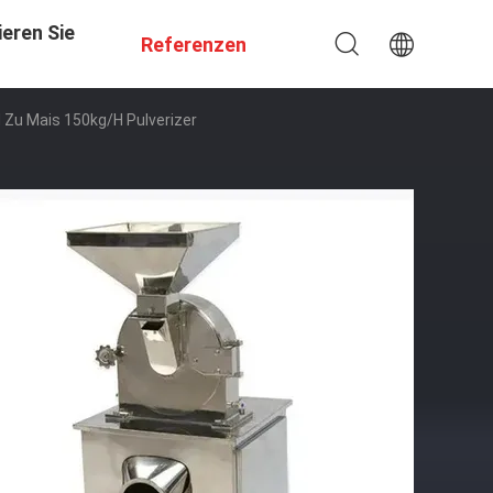
eren Sie
Referenzen
Zu Mais 150kg/H Pulverizer