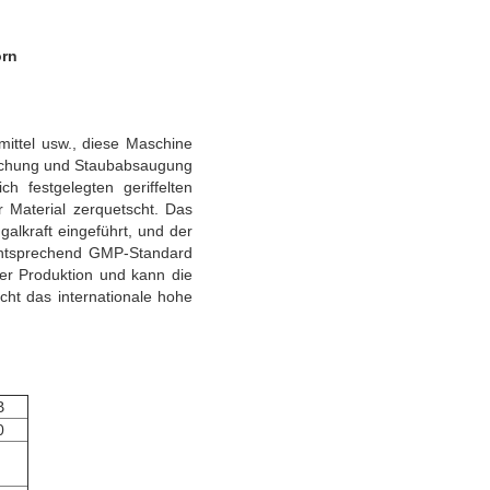
orn
ittel usw., diese Maschine
etschung und Staubabsaugung
h festgelegten geriffelten
 Material zerquetscht. Das
alkraft eingeführt, und der
n entsprechend GMP-Standard
er Produktion und kann die
ht das internationale hohe
B
0