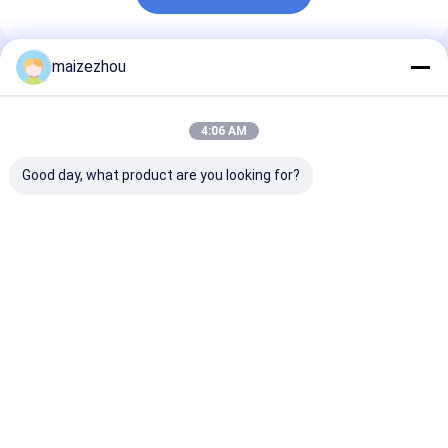
maizezhou
Empfohlene Produkte
4:06 AM
Good day, what product are you looking for?
Pfeffer-Gewürz-
CER 200-1000kg/H
Chili Herb Pep
Schleifmaschine-
Universalberufsgewürz-
Grinding Mach
Edelstahl 120 Mesh
Schleifer Electric
150kg/hohe
Sugar Salt Ginger
zerkleinerungsmaschinen-
Leistungsfähig
WKS
Bestpreis
Bestpreis
Bestprei
Startseite
Über uns
Kontakt
Desktop Site
Sitemap
Datenschutzrichtlinie