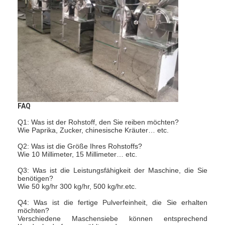
Fabrik Tour
Qualitätskontrolle
Kontakt
Nachrichten
Alle Fälle
FAQ
Q1: Was ist der Rohstoff, den Sie reiben möchten?
Wie Paprika, Zucker, chinesische Kräuter… etc.
Zentrifugaler HochgeschwindigkeitsSprühtrockner
Q2: Was ist die Größe Ihres Rohstoffs?
Wie 10 Millimeter, 15 Millimeter… etc.
Vibrierender Wirbelschichttrockner
Q3: Was ist die Leistungsfähigkeit der Maschine, die Sie
benötigen?
Wie 50 kg/hr 300 kg/hr, 500 kg/hr.etc.
Mikrowellen-Vakuumtrockner
Q4: Was ist die fertige Pulverfeinheit, die Sie erhalten
Druck-Sprühtrockner
möchten?
Verschiedene Maschensiebe können entsprechend