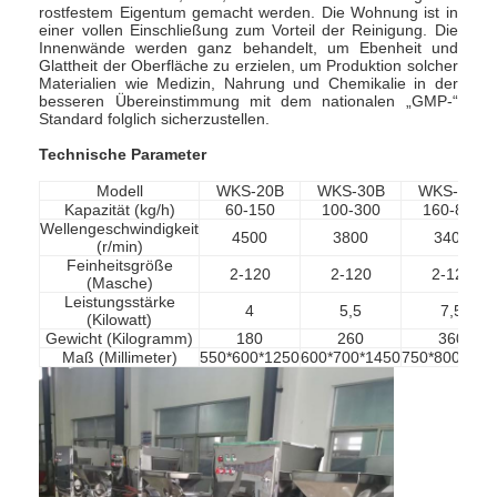
rostfestem Eigentum gemacht werden. Die Wohnung ist in
einer vollen Einschließung zum Vorteil der Reinigung. Die
Innenwände werden ganz behandelt, um Ebenheit und
Glattheit der Oberfläche zu erzielen, um Produktion solcher
Materialien wie Medizin, Nahrung und Chemikalie in der
besseren Übereinstimmung mit dem nationalen „GMP-“
Standard folglich sicherzustellen.
Technische Parameter
Modell
WKS-20B
WKS-30B
WKS-40B
Kapazität (kg/h)
60-150
100-300
160-800
Wellengeschwindigkeit
4500
3800
3400
(r/min)
Feinheitsgröße
2-120
2-120
2-120
(Masche)
Leistungsstärke
4
5,5
7,5
(Kilowatt)
Gewicht (Kilogramm)
180
260
360
Maß (Millimeter)
550*600*1250
600*700*1450
750*800*155
Startseite
Produkte
Über uns