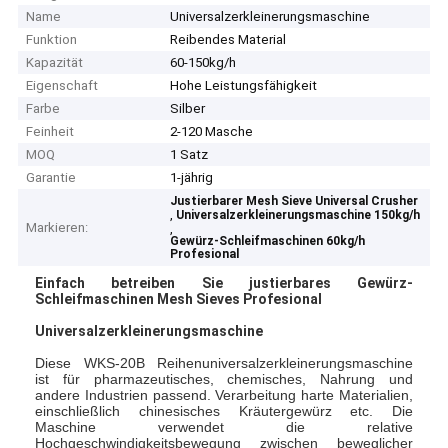
Name
Universalzerkleinerungsmaschine
Funktion
Reibendes Material
Kapazität
60-150kg/h
Eigenschaft
Hohe Leistungsfähigkeit
Farbe
Silber
Feinheit
2-120 Masche
MOQ
1 Satz
Garantie
1-jährig
Justierbarer Mesh Sieve Universal Crusher
,
Universalzerkleinerungsmaschine 150kg/h
Markieren:
,
Gewürz-Schleifmaschinen 60kg/h
Profesional
Einfach betreiben Sie justierbares Gewürz-
Schleifmaschinen Mesh Sieves Profesional
Universalzerkleinerungsmaschine
Diese WKS-20B Reihenuniversalzerkleinerungsmaschine
ist für pharmazeutisches, chemisches, Nahrung und
andere Industrien passend. Verarbeitung harte Materialien,
einschließlich chinesisches Kräutergewürz etc. Die
Maschine verwendet die relative
Hochgeschwindigkeitsbewegung zwischen beweglicher