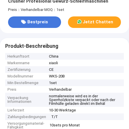
Crusher Profesional Gewürz-Schleifmaschinen
Preis：Verhandelbar
MOQ：1set
Bestpreis
Jetzt Chatten
Produkt-Beschreibung
Herkunftsort
China
Markenname
xiaoli
Zertifizierung
CE
Modellnummer
WKS-20B
Min Bestellmenge
1set
Preis
Verhandelbar
normalerweise wird es in der
Verpackung
Sperrholzkiste verpackt oder nach der
Informationen
Filmhülle geladen direkt im Behäl
Lieferzeit
10-30 Werktage
Zahlungsbedingungen
T/T
Versorgungsmaterial-
10sets pro Monat
Fähigkeit