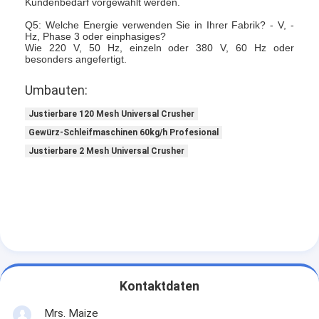
Kundenbedarf vorgewählt werden.
Heißluft Oven Dryer
Q5: Welche Energie verwenden Sie in Ihrer Fabrik? - V, -
Hz, Phase 3 oder einphasiges?
Horizontaler Band-Mischer
Wie 220 V, 50 Hz, einzeln oder 380 V, 60 Hz oder
besonders angefertigt.
Universalzerkleinerungsmaschine
Umbauten:
Superfine Schleifmaschine
Justierbare 120 Mesh Universal Crusher
Gewürz-Schleifmaschinen 60kg/h Profesional
v-Art Pulvermischer
Justierbare 2 Mesh Universal Crusher
IBC-Behälter-Mischmaschine
Industrielle Schleuder
Grelle trockenere Maschine
Paddel-Trockner
Kontaktdaten
Vakuumschleuder
Mrs. Maize