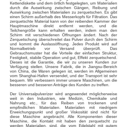
Kettendiskette und dem örtlich festgelegten, um Materialien
durch die Auswirkung zwischen Gängen, Reibung und
Auswirkung zwischen Materialien zu zerquetschen. Es gibt
einen Schirm außerhalb des Messerkopfs für Filtration. Das
zerquetschte Material kann von der reibenden Kammer der
Hauptmaschine direkt entfernt werden, und die
Teilchengröße kann erhalten werden, indem man den
Schirm mit verschiedenen Öffnungen ändert. Nach der
Zerquetschung überschreitet das Pulver durch den Schirm
und kommt die Auslassöffnung. Jedes Produkt wird auf
Normalbetrieb vor Versand überprüft. Das
Gebrauchsmuster hat die Vorteile der einfachen Struktur,
Festigkeit, stabile Operation und gut, Effekt zerquetschend.
Dieses ist die Garantie, die wir zu unseren Kunden zur
Verfügung stellen. Unsere Fabrik, die in Jiangsu-Bereich
von China, die Waren gelegen ist, werden im Allgemeinen
vom Shanghai-Hafen versendet, und der Transport ist sehr
bequem. Wir verbessern immer unsere Maschinen, um die
besseren und besseren Anträge des Kunden zu treffen.
Der Universalpulverizer wird angewendet möglicherweise
weit in den Industrien, wie Medizin, Chemikalie und
Nahrung etc., für das Reiben von trockenen und
empfindlichen Materialien. Materialien mit niedrigem
Erweichungspunkt und großer Viskosität sind nicht für
diese Maschine angebracht. Alle Komponenten dieser
Maschine, die Kontakt mit haben den zerquetscht zu
werden Materialien, sind, die vom Edelstahl mit gutem