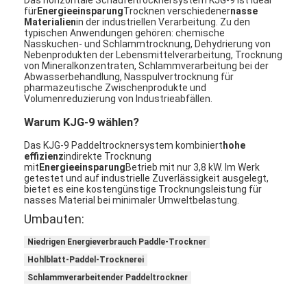
Das horizontale Schaufeltrocknersystem KJG-9 ist ideal
Heißluft Oven Dryer
für
Energieeinsparung
Trocknen verschiedener
nasse
Materialien
in der industriellen Verarbeitung. Zu den
typischen Anwendungen gehören: chemische
Horizontaler Band-Mischer
Nasskuchen- und Schlammtrocknung, Dehydrierung von
Nebenprodukten der Lebensmittelverarbeitung, Trocknung
von Mineralkonzentraten, Schlammverarbeitung bei der
Universalzerkleinerungsmaschine
Abwasserbehandlung, Nasspulvertrocknung für
pharmazeutische Zwischenprodukte und
Volumenreduzierung von Industrieabfällen.
Superfine Schleifmaschine
Warum KJG-9 wählen?
v-Art Pulvermischer
Das KJG-9 Paddeltrocknersystem kombiniert
hohe
effizienz
indirekte Trocknung
IBC-Behälter-Mischmaschine
mit
Energieeinsparung
Betrieb mit nur 3,8 kW. Im Werk
getestet und auf industrielle Zuverlässigkeit ausgelegt,
bietet es eine kostengünstige Trocknungsleistung für
Industrielle Schleuder
nasses Material bei minimaler Umweltbelastung.
Umbauten:
Grelle trockenere Maschine
Niedrigen Energieverbrauch Paddle-Trockner
Paddel-Trockner
Hohlblatt-Paddel-Trocknerei
Schlammverarbeitender Paddeltrockner
Vakuumschleuder