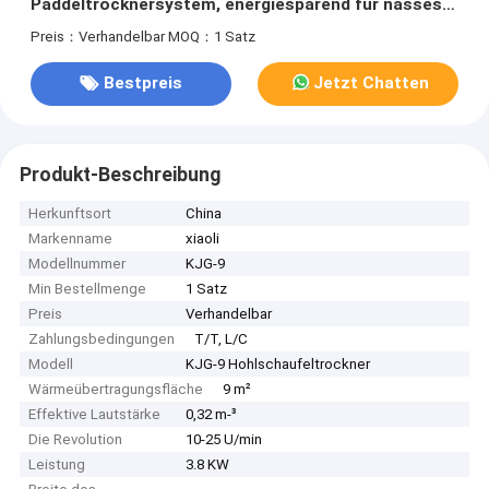
Paddeltrocknersystem, energiesparend für nasses
Material
Preis：Verhandelbar
MOQ：1 Satz
Bestpreis
Jetzt Chatten
Produkt-Beschreibung
Herkunftsort
China
Markenname
xiaoli
Modellnummer
KJG-9
Min Bestellmenge
1 Satz
Preis
Verhandelbar
Zahlungsbedingungen
T/T, L/C
Modell
KJG-9 Hohlschaufeltrockner
Wärmeübertragungsfläche
9 m²
Effektive Lautstärke
0,32 m-³
Die Revolution
10-25 U/min
Leistung
3.8 KW