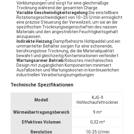
Verklumpungen und sorgt für eine gleichmäßige
Trocknung während der gesamten Charge.
Variable Geschwindigkeitsregelung:
Die einstellbare
Rotationsgeschwindigkeit von 10–25 U/min ermöglicht
eine präzise Steuerung der Verweilzeit, um sie an die
spezifischen Trocknungseigenschaften des nassen
Materials und den angestrebten Feuchtigkeitsgehalt
anzupassen.
Indirekte Heizung:
Dampfbeheizte Hohlpaddel und ein
ummantelter Behälter sorgen für eine schonende,
berührungslose Trocknung, die die Materialqualität
bewahrt und gleichzeitig Kontaminationen verhindert.
Wartungsarmer Betrieb:
Robustes mechanisches
Design mit zugänglichen Komponenten minimiert
Ausfallzeiten und Wartungskosten in kontinuierlichen
industriellen Verarbeitungsumgebungen.
Technische Spezifikationen
KJG-9
Startseite
Modell
Hohlschaufeltrockner
Wärmeübertragungsbereich
9 m²
Produkte
Effektives Volumen
0,32 m³
Über uns
Revolution
10-25 U/min