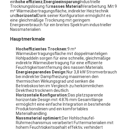
ein
hohe effizienz
,
Energieeinsparung
Industrielle
Trocknungslösung für
nasses Material
Verarbeitung. Mit 9
m² Wärmeübertragungsfläche, indirekter Heiztechnik
und
horizontal
Dank seiner Konfiguration ermöglicht es
eine gleichmäßige Trocknung mit geringem
Energieverbrauch für ein breites Spektrum industrieller
Nassmaterialien.
Hauptmerkmale
Hocheffizientes Trocknen:
9 m²
Wärmeübertragungsfläche mit doppelmanteligen
Hohlpaddeln sorgen für eine schnelle, gleichmäßige
indirekte Wärmeübertragung für eine effiziente
Feuchtigkeitsentfernung des nassen Materials.
Energiesparendes Design:
Nur 3,8 kW Stromverbrauch
bei indirekter Dampfheizung maximieren den
thermischen Wirkungsgrad und senken die
Betriebskosten im Vergleich zu herkömmlichen
Direktheiztrocknern deutlich.
Horizontale Konfiguration:
Das platzsparende
horizontale Design mit 4.876 mm Gesamtlänge
ermöglicht eine einfache Integration in bestehende
Produktionslinien und ein komfortables
Materialhandling.
Nassmaterial optimiert:
Der Hohlschaufel-
Rührmechanismus verarbeitet Futtermaterialien mit
hohem Feuchtigkeitsgehalt effektiv, verhindert