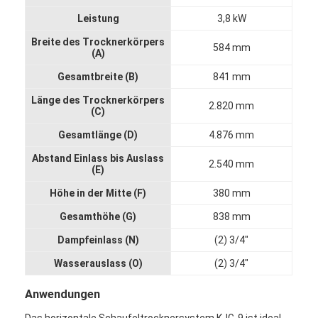
Fabrik Tour
Leistung
3,8 kW
Breite des Trocknerkörpers
Qualitätskontrolle
584 mm
(A)
Kontakt
Gesamtbreite (B)
841 mm
Länge des Trocknerkörpers
2.820 mm
Nachrichten
(C)
Gesamtlänge (D)
4.876 mm
Alle Fälle
Abstand Einlass bis Auslass
2.540 mm
(E)
Höhe in der Mitte (F)
380 mm
Zentrifugaler HochgeschwindigkeitsSprühtrockner
Gesamthöhe (G)
838 mm
Vibrierender Wirbelschichttrockner
Dampfeinlass (N)
(2) 3/4"
Wasserauslass (O)
(2) 3/4"
Mikrowellen-Vakuumtrockner
Anwendungen
Druck-Sprühtrockner