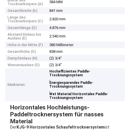
Breite des
584 MM
Trocknerkörpers (A)
Gesamtbreite (b)
841 mm
Länge des
2.820 mm
Trocknerkörpers (C)
Gesamtlänge (D)
4.876 mm
Abstand Einlass bis
2.540 mm
Auslass (E)
Höhe in der Mitte (F)
380 Millimeter
Gesamthöhe (G)
838 mm
Dampfeinlass (N)
(2) 3/4"
Wasserauslass (O)
(2) 3/4"
Hocheffizientes Paddle-
Trocknungssystem
,
Energiesparendes Paddle-
Markieren:
Trocknungssystem
,
Wet Material Horizontales Paddle-
Trocknungssystem
Horizontales Hochleistungs-
Paddeltrocknersystem für nasses
Material
Der
KJG-9 Horizontales Schaufeltrocknersystem
ist