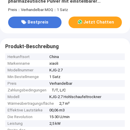
pharmazeutische Pulver mit einstellbarer
Trocknungszeit
Preis：Verhandelbar
MOQ：1 Satz
Bestpreis
Jetzt Chatten
Produkt-Beschreibung
Herkunftsort
China
Markenname
xiaoli
Modellnummer
KJG-2.7
Min Bestellmenge
1 Satz
Preis
Verhandelbar
Zahlungsbedingungen
T/T, L/C
Modell
KJG-2.7 Hohlschaufeltrockner
Wärmeübertragungsfläche
2,7 m²
Effektive Lautstärke
00,06 m3
Die Revolution
15-30 U/min
Leistung
2,5 kW