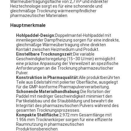
Wärmeübertragungsfläche von 2,7 m² und indirekter
Heiztechnologie sorgt es für eine schonende und
gleichmäßige Trocknung wärmeempfindlicher
pharmazeutischer Materialien.
Hauptmerkmale
Hohlpaddel-Design:
Doppelmantel-Hohlpaddel mit
innenliegender Dampfheizung sorgen für eine indirekte,
gleichmäßige Wärmeübertragung ohne direkten
Kontakt zwischen Heizmedium und Produkt.
Einstellbare Trocknungszeit:
Die variable
Geschwindigkeitsregelung (15–30 U/min) ermöglicht
eine präzise Anpassung der Verweilzeit an spezifische
Anforderungen an die Trocknung pharmazeutischer
Pulver.
Konstruktion in Pharmaqualität:
Alle produktberührten
Teile aus Edelstahl mit polierter Oberfläche, ausgelegt
für die GMP-konforme Pharmapulververarbeitung.
Schonende Materialhandhabung:
Die Rotation der
Paddel mit niedriger Geschwindigkeit minimiert den
Partikelabbau und die Staubbildung und bewahrt die
Integrität des pharmazeutischen Pulvers während des
gesamten Trocknungsprozesses.
Kompakte Stellfläche:
2.972 mm Gesamtlänge mit
1.956 mm Trocknerkörper sorgen für eine effiziente
Raumnutzung in pharmazeutischen
Produktionsbereichen.