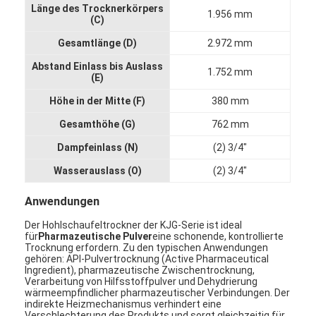
Länge des Trocknerkörpers
Fabrik Tour
1.956 mm
(C)
Gesamtlänge (D)
2.972 mm
Qualitätskontrolle
Abstand Einlass bis Auslass
1.752 mm
Kontakt
(E)
Höhe in der Mitte (F)
380 mm
Nachrichten
Gesamthöhe (G)
762 mm
Alle Fälle
Dampfeinlass (N)
(2) 3/4"
Wasserauslass (O)
(2) 3/4"
Zentrifugaler HochgeschwindigkeitsSprühtrockner
Anwendungen
Der Hohlschaufeltrockner der KJG-Serie ist ideal
Vibrierender Wirbelschichttrockner
für
Pharmazeutische Pulver
eine schonende, kontrollierte
Trocknung erfordern. Zu den typischen Anwendungen
gehören: API-Pulvertrocknung (Active Pharmaceutical
Mikrowellen-Vakuumtrockner
Ingredient), pharmazeutische Zwischentrocknung,
Verarbeitung von Hilfsstoffpulver und Dehydrierung
wärmeempfindlicher pharmazeutischer Verbindungen. Der
Druck-Sprühtrockner
indirekte Heizmechanismus verhindert eine
Verschlechterung des Produkts und sorgt gleichzeitig für