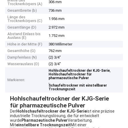
Breite des
306 mm
Trocknerkörpers (A)
Gesamtbreite (b)
736 mm
Länge des
1.956 mm
Trocknerkörpers (C)
Gesamtlänge (D)
2.972 mm
Abstand Einlass bis
1.752 mm
Auslass (E)
Höhe in der Mitte (F)
380 Millimeter
Gesamthöhe (G)
762 mm
Dampfeinlass (N)
(2) 3/4"
Wasserauslass (O)
(2) 3/4"
,
Hohlschaufeltrockner der KJG-Serie
Hohlschaufeltrockner für
pharmazeutische Pulver
Markieren:
,
Schaufeltrockner mit einstellbarer
Trocknungszeit
Hohlschaufeltrockner der KJG-Serie
für pharmazeutische Pulver
Der
Hohlschaufeltrockner der KJG-Serie
ist eine präzise
industrielle Trocknungslösung, die für entwickelt
wurde
Pharmazeutische Pulver
Verarbeitung.
Mit
einstellbare Trocknungszeit
Mit einer