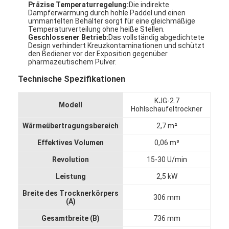
Präzise Temperaturregelung:
Die indirekte
Dampferwärmung durch hohle Paddel und einen
ummantelten Behälter sorgt für eine gleichmäßige
Temperaturverteilung ohne heiße Stellen.
Geschlossener Betrieb:
Das vollständig abgedichtete
Design verhindert Kreuzkontaminationen und schützt
den Bediener vor der Exposition gegenüber
pharmazeutischem Pulver.
Technische Spezifikationen
KJG-2.7
Modell
Hohlschaufeltrockner
Wärmeübertragungsbereich
2,7 m²
Effektives Volumen
0,06 m³
Revolution
15-30 U/min
Startseite
Leistung
2,5 kW
Produkte
Breite des Trocknerkörpers
306 mm
(A)
Über uns
Gesamtbreite (B)
736 mm