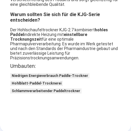
Heißluft Oven Dryer
eine gleichbleibende Qualität.
Warum sollten Sie sich für die KJG-Serie
Horizontaler Band-Mischer
entscheiden?
Universalzerkleinerungsmaschine
Der Hohlschaufeltrockner KJG-2.7 kombiniert
hohles
Paddel
indirekte Heizung mit
einstellbare
Trocknungszeit
für eine optimale
Superfine Schleifmaschine
Pharmapulververarbeitung. Es wurde im Werk getestet
und nach den Standards der Pharmaindustrie gebaut und
bietet zuverlässige Leistung für
v-Art Pulvermischer
Präzisionstrocknungsanwendungen.
Umbauten:
IBC-Behälter-Mischmaschine
Niedrigen Energieverbrauch Paddle-Trockner
Industrielle Schleuder
Hohlblatt-Paddel-Trocknerei
Schlammverarbeitender Paddeltrockner
Grelle trockenere Maschine
Paddel-Trockner
Vakuumschleuder