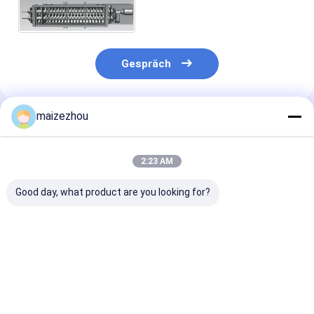
einstellbarer
Trocknungszeit
Gespräch
maizezhou
Empfohlene Produkte
2:23 AM
Good day, what product are you looking for?
Langlebige,
Hochleistungs-
Industrielle
hochmoderne
Paddeltrocknerlösung
fortschrittlic
Schaufeltrocknerlösung
für Materialien der
horizontale
für die Verarbeitung
Leichtindustrie
Paddeltrockn
von nassen Pulver-
Wärmeübertra
Bestpreis
Bestpreis
Bestprei