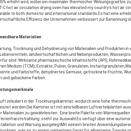
­45% erhöht wird, wobei ein maximaler thermischer Wirkungsgrad bis zu
-C hot air circulation drying oven has elevated my country's hot air ci
rable to both domestic and international standards.Es hat eine erheb
irtschaftliche Effizienz der Unternehmen verbessert.zur Benennung de
wendbare Materialien
Härtung, Trocknung und Dehydrierung von Materialien und Produkten in
, Lebensmitteln, landwirtschaftlichen und Nebenprodukten, Wasserpro
hierfür sind: Wirksame pharmazeutische Inhaltsstoffe (API), Rohmedik
chen Medizin (TCM), Extrakte, Pulver, Granulaten, Instantgranulaten,W
ente und Farbstoffe, dehydriertes Gemüse, getrocknete Früchte, Wur
n und gebackene Farben.
eistungsmerkmale
Luft zirkuliert in der Trocknungskammer, wodurch eine hohe thermisch
istet werden.Die Kammer ist mit einstellbaren Luftverteilplatten aus
Materialien zu gewährleisten.. Eine breite Palette von Wärmequellen 
erninfrarotstrahlung  steht zur Auswahl.Es verfügt über eine auto
nstallation und Wartung ausgelegtMit seinem breiten Anwendungsbereich
 trocknen, was es zu einem vielseitigen Gerät für allgemeine Zwecke 