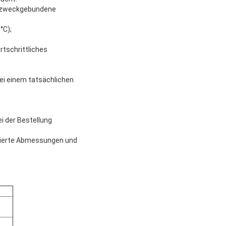
ne zweckgebundene
°C);
tschrittliches
ei einem tatsächlichen
i der Bestellung
isierte Abmessungen und