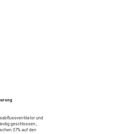
parung
abflussventilator und
ändig geschlossen.,
schen 3­7% auf den