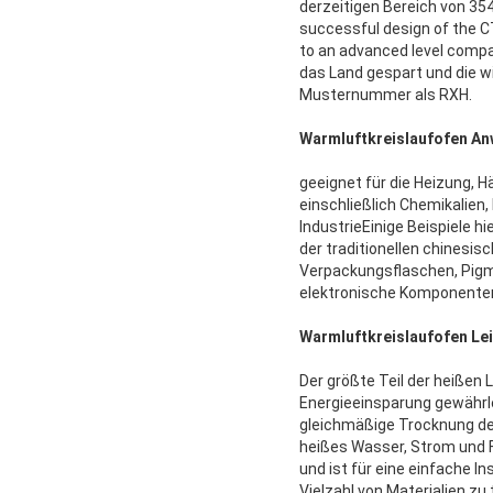
derzeitigen Bereich von 35
successful design of the CT
to an advanced level compa
das Land gespart und die w
Musternummer als RXH.
Warmluftkreislaufofen An
geeignet für die Heizung, 
einschließlich Chemikalien
IndustrieEinige Beispiele 
der traditionellen chinesis
Verpackungsflaschen, Pigm
elektronische Komponente
Warmluftkreislaufofen L
Der größte Teil der heißen 
Energieeinsparung gewährle
gleichmäßige Trocknung der 
heißes Wasser, Strom und F
und ist für eine einfache I
Vielzahl von Materialien zu