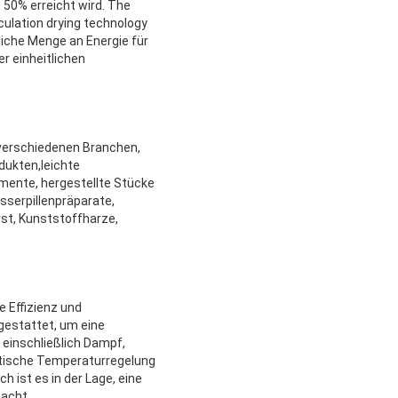
 50% erreicht wird. The
rculation drying technology
liche Menge an Energie für
r einheitlichen
 verschiedenen Branchen,
dukten,leichte
amente, hergestellte Stücke
asserpillenpräparate,
st, Kunststoffharze,
e Effizienz und
gestattet, um eine
 einschließlich Dampf,
matische Temperaturregelung
 ist es in der Lage, eine
macht.