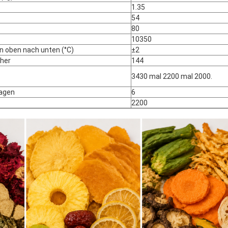
1.35
54
80
10350
 oben nach unten (°C)
±2
her
144
3430 mal 2200 mal 2000.
agen
6
2200