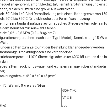
equellen gehören Dampf, Elektrizität, Ferninfrarotstrahlung und ei
tion, die den Nutzern eine große Auswahl bietet.
h: 50°C bis 140°C bei Dampfheizung (mit einer Höchstgrenze von 150
h: 50°C bis 350°C für elektrische oder Ferninfrarotheizung;
en für ein standardmäßiges automatisches Steuersystem oder ein for
e dem Benutzer zur Auswahl stehen;
ich: 0,02 ∼0,8 MPa (0,2 ∼8 kg/cm2)
figurationen (berechnet nach dem Typ-I-Modell): Nennleistung 15 kW b
kW/h;
ungen sollten zum Zeitpunkt der Bestellung klar angegeben werden;
ndardmäßige Trocknungsöfen sind verhandelbar;
triebstemperatur 140°C übersteigt oder unter 60°C fällt, muss dies be
rden;
 hergestellten Trocknungswagen und -schalen verfügen über standard
bar;
ocknungsdecks: 460 × 640 × 45 (mm).
n für Warmluftkreislauföfen
RXH-41-C.
CT-C-III.
(kg)
360