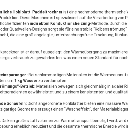
ierliche Hohlblatt-Paddeltrockner
ist eine hochmoderne thermische V
e Produktion. Diese Maschine ist spezialisiert auf die Verarbeitung vo
 hocheffizienten
indirekten Konduktionsheizung
-Methode. Durch die
 oder Quadwellen-Designs sorgt sie für eine stabile "Kolbenströmung" 
acht, die eine groß angelegte, unterbrechungsfreie Trocknung, Kühlung
rksrockner ist er darauf ausgelegt, den Wärmeübergang zu maximieren
rgieverbrauch zu gewährleisten, was einen neuen Standard für nachha
eeinsparungen:
Bei schlammartigen Materialien ist die Wärmeausnutzu
den, um
1 kg Wasser
zu verdampfen.
trömungs"-Betrieb:
Materialien bewegen sich gleichmäßig in axialer 
itsgradienten gewährleistet und zu einem konsistenten und qualitat
nde Schaufeln:
Dicht angeordnete Hohlblätter bieten eine massive 
inzigartige Geometrie erzeugt einen "Wascheffekt", der Materialablag
:
Da kein großes Luftvolumen zur Wärmetransport benötigt wird, wird 
bung erheblich reduziert und die gesamte thermische Energie wird in 