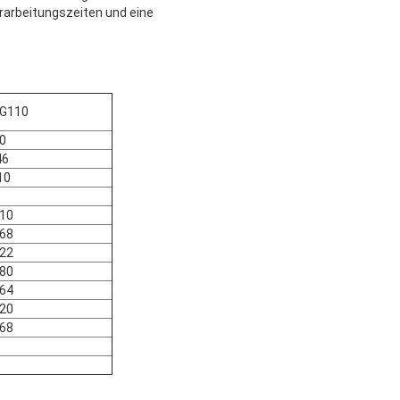
arbeitungszeiten und eine
G110
0
46
10
10
68
22
80
64
20
68