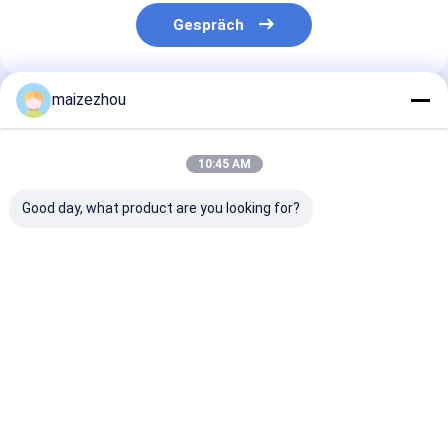
Gespräch
maizezhou
Empfohlene Produkte
10:45 AM
Good day, what product are you looking for?
Langlebige,
Hochleistungs-
Industrielle
hochmoderne
Paddeltrocknerlösung
fortschrittlic
Schaufeltrocknerlösung
für Materialien der
horizontale
für die Verarbeitung
Leichtindustrie
Paddeltrockn
von nassen Pulver-
Wärmeübertra
Bestpreis
Bestpreis
Bestprei
und Granulatmassen