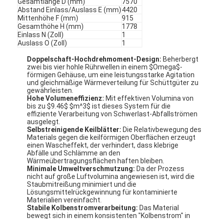
Gesamtlänge D (mm)
7570
Abstand Einlass/Auslass E (mm)
4420
Mittenhöhe F (mm)
915
Gesamthöhe H (mm)
1778
Einlass N (Zoll)
1
Auslass O (Zoll)
1
Doppelschaft-Hochdrehmoment-Design:
Beherbergt
zwei bis vier hohle Rührwellen in einem
$Omega$
-
förmigen Gehäuse, um eine leistungsstarke Agitation
und gleichmäßige Wärmeverteilung für Schüttgüter zu
gewährleisten
.
Hohe Volumeneffizienz:
Mit effektiven Volumina von
bis zu
$9.46$
$m^3$
ist dieses System für die
effiziente Verarbeitung von Schwerlast-Abfallströmen
ausgelegt
.
Selbstreinigende Keilblätter:
Die Relativbewegung des
Materials gegen die keilförmigen Oberflächen erzeugt
einen Wascheffekt, der verhindert, dass klebrige
Abfälle und Schlämme an den
Wärmeübertragungsflächen haften bleiben
.
Minimale Umweltverschmutzung:
Da der Prozess
nicht auf große Luftvolumina angewiesen ist, wird die
Staubmitreißung minimiert und die
Lösungsmittelrückgewinnung für kontaminierte
Materialien vereinfacht
.
Stabile Kolbenstromverarbeitung:
Das Material
bewegt sich in einem konsistenten "Kolbenstrom" in