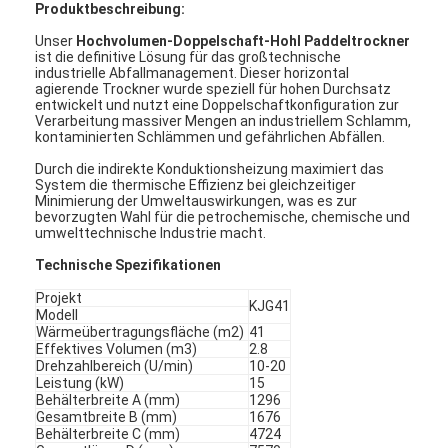
Produktbeschreibung:
Unser
Hochvolumen-Doppelschaft-Hohl Paddeltrockner
ist die definitive Lösung für das großtechnische
industrielle Abfallmanagement
.
Dieser horizontal
agierende Trockner wurde speziell für hohen Durchsatz
entwickelt und nutzt eine Doppelschaftkonfiguration zur
Verarbeitung massiver Mengen an industriellem Schlamm,
kontaminierten Schlämmen und gefährlichen Abfällen
.
Durch die indirekte Konduktionsheizung maximiert das
System die thermische Effizienz bei gleichzeitiger
Minimierung der Umweltauswirkungen, was es zur
bevorzugten Wahl für die petrochemische, chemische und
umwelttechnische Industrie macht
.
Technische Spezifikationen
Projekt
KJG41
Modell
Wärmeübertragungsfläche (m2)
41
Effektives Volumen (m3)
2.8
Drehzahlbereich (U/min)
10-20
Leistung (kW)
15
Behälterbreite A (mm)
1296
Gesamtbreite B (mm)
1676
Behälterbreite C (mm)
4724