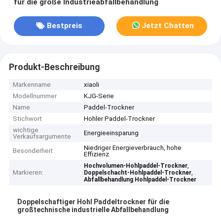
für die große Industrieabfallbehandlung
Bestpreis
Jetzt Chatten
Produkt-Beschreibung
Markenname
xiaoli
Modellnummer
KJG-Serie
Name
Paddel-Trockner
Stichwort
Hohler Paddel-Trockner
wichtige
Energieeinsparung
Verkaufsargumente
Niedriger Energieverbrauch, hohe
Besonderheit
Effizienz
,
Hochvolumen-Hohlpaddel-Trockner
Markieren:
,
Doppelschacht-Hohlpaddel-Trockner
Abfallbehandlung Hohlpaddel-Trockner
Doppelschaftiger Hohl Paddeltrockner für die
großtechnische industrielle Abfallbehandlung