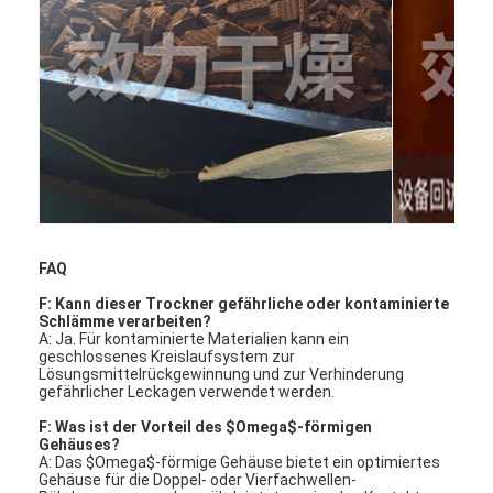
Heißluft Oven Dryer
Horizontaler Band-Mischer
Universalzerkleinerungsmaschine
Superfine Schleifmaschine
v-Art Pulvermischer
IBC-Behälter-Mischmaschine
FAQ
F: Kann dieser Trockner gefährliche oder kontaminierte
Industrielle Schleuder
Schlämme verarbeiten?
A: Ja.
Für kontaminierte Materialien kann ein
Grelle trockenere Maschine
geschlossenes Kreislaufsystem zur
Lösungsmittelrückgewinnung und zur Verhinderung
gefährlicher Leckagen verwendet werden
.
Paddel-Trockner
F: Was ist der Vorteil des
$Omega$
-förmigen
Gehäuses?
Vakuumschleuder
A: Das
$Omega$
-förmige Gehäuse bietet ein optimiertes
Gehäuse für die Doppel- oder Vierfachwellen-