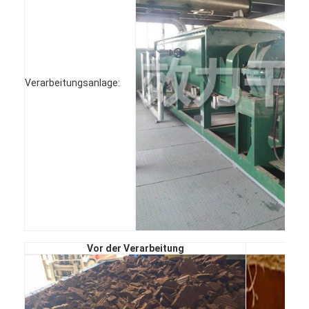
Fabrik Tour
Qualitätskontrolle
Kontakt
Verarbeitungsanlage:
Nachrichten
Alle Fälle
Zentrifugaler HochgeschwindigkeitsSprühtrockner
Vibrierender Wirbelschichttrockner
Vor der Verarbeitung
Mikrowellen-Vakuumtrockner
Druck-Sprühtrockner