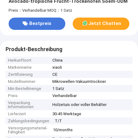
Avocado-tropische Frucht-Trockenofen Soem-ODM
Preis：Verhandelbar
MOQ：1 Satz
Bestpreis
Jetzt Chatten
Produkt-Beschreibung
Herkunftsort
China
Markenname
xiaoli
Zertifizierung
CE
Modellnummer
Mikrowellen-Vakuumtrockner
Min Bestellmenge
1 Satz
Preis
Verhandelbar
Verpackung
Holzetuis oder voller Behälter
Informationen
Lieferzeit
30-45 Werktage
Zahlungsbedingungen
T/T
Versorgungsmaterial-
10/months
Fähigkeit