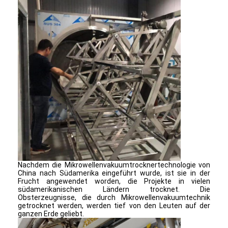
Fabrik Tour
Qualitätskontrolle
Kontakt
Nachrichten
Alle Fälle
Zentrifugaler HochgeschwindigkeitsSprühtrockner
Nachdem die Mikrowellenvakuumtrocknertechnologie von
Vibrierender Wirbelschichttrockner
China nach Südamerika eingeführt wurde, ist sie in der
Frucht angewendet worden, die Projekte in vielen
Mikrowellen-Vakuumtrockner
südamerikanischen Ländern trocknet. Die
Obsterzeugnisse, die durch Mikrowellenvakuumtechnik
getrocknet werden, werden tief von den Leuten auf der
Druck-Sprühtrockner
ganzen Erde geliebt.