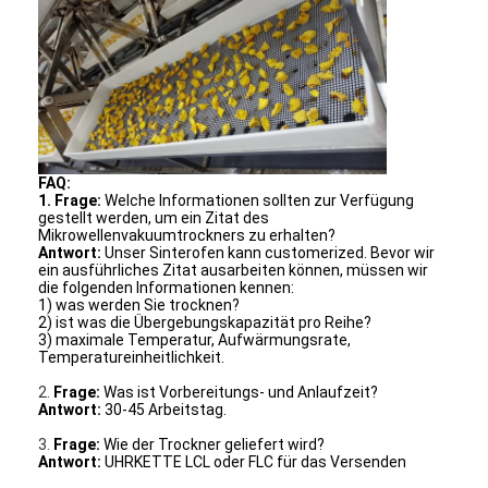
Heißluft Oven Dryer
Horizontaler Band-Mischer
Universalzerkleinerungsmaschine
Superfine Schleifmaschine
FAQ:
1. Frage:
Welche Informationen sollten zur Verfügung
v-Art Pulvermischer
gestellt werden, um ein Zitat des
Mikrowellenvakuumtrockners zu erhalten?
Antwort:
Unser Sinterofen kann customerized. Bevor wir
IBC-Behälter-Mischmaschine
ein ausführliches Zitat ausarbeiten können, müssen wir
die folgenden Informationen kennen:
Industrielle Schleuder
1) was werden Sie trocknen?
2) ist was die Übergebungskapazität pro Reihe?
3) maximale Temperatur, Aufwärmungsrate,
Grelle trockenere Maschine
Temperatureinheitlichkeit.
2.
Frage:
Was ist Vorbereitungs- und Anlaufzeit?
Paddel-Trockner
Antwort:
30-45 Arbeitstag.
3.
Frage:
Wie der Trockner geliefert wird?
Vakuumschleuder
Antwort:
UHRKETTE LCL oder FLC für das Versenden