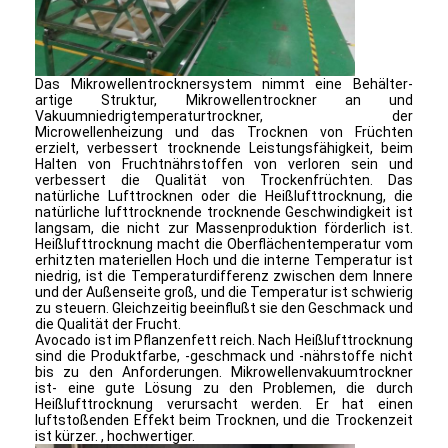
Das Mikrowellentrocknersystem nimmt eine Behälter-
artige Struktur, Mikrowellentrockner an und
Vakuumniedrigtemperaturtrockner, der
Microwellenheizung und das Trocknen von Früchten
erzielt, verbessert trocknende Leistungsfähigkeit, beim
Halten von Fruchtnährstoffen von verloren sein und
verbessert die Qualität von Trockenfrüchten. Das
natürliche Lufttrocknen oder die Heißlufttrocknung, die
natürliche lufttrocknende trocknende Geschwindigkeit ist
langsam, die nicht zur Massenproduktion förderlich ist.
Heißlufttrocknung macht die Oberflächentemperatur vom
erhitzten materiellen Hoch und die interne Temperatur ist
niedrig, ist die Temperaturdifferenz zwischen dem Innere
und der Außenseite groß, und die Temperatur ist schwierig
zu steuern. Gleichzeitig beeinflußt sie den Geschmack und
die Qualität der Frucht.
Startseite
Avocado ist im Pflanzenfett reich. Nach Heißlufttrocknung
sind die Produktfarbe, -geschmack und -nährstoffe nicht
bis zu den Anforderungen. Mikrowellenvakuumtrockner
Produkte
ist- eine gute Lösung zu den Problemen, die durch
Heißlufttrocknung verursacht werden. Er hat einen
luftstoßenden Effekt beim Trocknen, und die Trockenzeit
Über uns
ist kürzer. , hochwertiger.