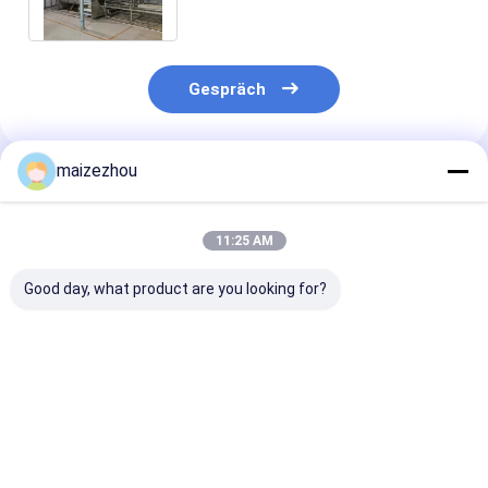
Soem-ODM
Gespräch
maizezhou
Empfohlene Produkte
11:25 AM
Good day, what product are you looking for?
Haustier behandelt
Drehmikrowellenherd
Mikrowellen-
Mikrowellen-
des vakuum48kw
Vakuumtrockn
Vakuumtrockner
CER-ISO
industrieller
Bestpreis
Bestpreis
Bestprei