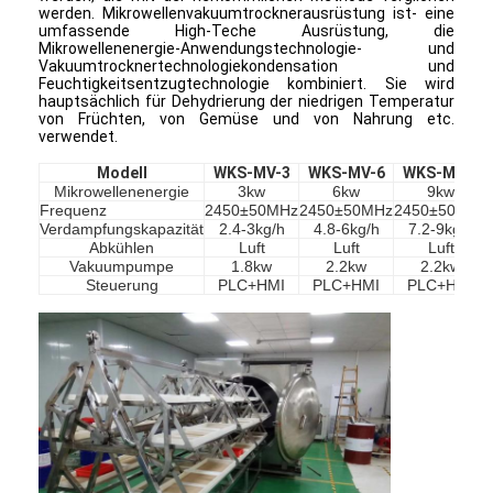
werden. Mikrowellenvakuumtrocknerausrüstung ist- eine
umfassende High-Teche Ausrüstung, die
Mikrowellenenergie-Anwendungstechnologie- und
Vakuumtrocknertechnologiekondensation und
Feuchtigkeitsentzugtechnologie kombiniert. Sie wird
hauptsächlich für Dehydrierung der niedrigen Temperatur
von Früchten, von Gemüse und von Nahrung etc.
verwendet.
Modell
WKS-MV-3
WKS-MV-6
WKS-MV-9
Mikrowellenenergie
3kw
6kw
9kw
Frequenz
2450±50MHz
2450±50MHz
2450±50MHz
Verdampfungskapazität
2.4-3kg/h
4.8-6kg/h
7.2-9kg/h
Abkühlen
Luft
Luft
Luft
Vakuumpumpe
1.8kw
2.2kw
2.2kw
Steuerung
PLC+HMI
PLC+HMI
PLC+HMI