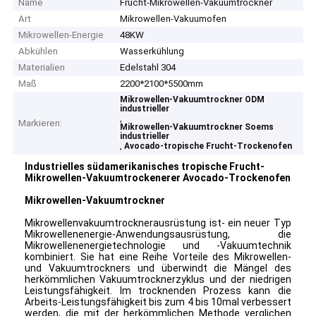
Name
Frucht-Mikrowellen-Vakuumtrockner
Art
Mikrowellen-Vakuumofen
Mikrowellen-Energie
48KW
Abkühlen
Wasserkühlung
Materialien
Edelstahl 304
Maß
2200*2100*5500mm
Mikrowellen-Vakuumtrockner ODM
industrieller
,
Markieren:
Mikrowellen-Vakuumtrockner Soems
industrieller
,
Avocado-tropische Frucht-Trockenofen
Industrielles südamerikanisches tropische Frucht-
Mikrowellen-Vakuumtrockenerer Avocado-Trockenofen
Mikrowellen-Vakuumtrockner
Mikrowellenvakuumtrocknerausrüstung ist- ein neuer Typ
Mikrowellenenergie-Anwendungsausrüstung, die
Mikrowellenenergietechnologie und -Vakuumtechnik
kombiniert. Sie hat eine Reihe Vorteile des Mikrowellen-
und Vakuumtrockners und überwindt die Mängel des
herkömmlichen Vakuumtrocknerzyklus und der niedrigen
Leistungsfähigkeit. Im trocknenden Prozess kann die
Arbeits-Leistungsfähigkeit bis zum 4 bis 10mal verbessert
werden, die mit der herkömmlichen Methode verglichen