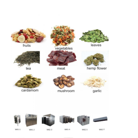
950*700*1300
WKS-4
15~45
1,35
144
6
WKS-5
15~60
1,8
192
8
Die Wärmequelle kann Strom, Gas, Dampf, thermisches Öl, etc. s
Startseite
Produkte
Über uns