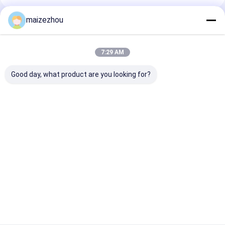
maizezhou
Empfohlene Produkte
7:29 AM
Good day, what product are you looking for?
Cherry Tomato
Hocheffiziente
Mehrschicht-
Cardamom Fruit
Ferninfrarot-
Hochkapazitä
Dehumidifier-
Sterilisation
Hochluftöfen-
Maschine Vielzweck
Trockner für
Schüttgut
Bestpreis
Bestpreis
Bestprei
Startseite
Über uns
Kontakt
Desktop Site
Sitemap
Datenschutzrichtlinie
Qualität
Zentrifugaler HochgeschwindigkeitsSprühtrockner
China