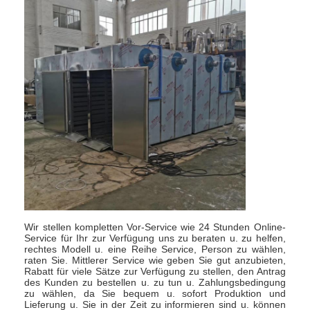
Heißluft Oven Dryer
Horizontaler Band-Mischer
Universalzerkleinerungsmaschine
Superfine Schleifmaschine
v-Art Pulvermischer
IBC-Behälter-Mischmaschine
Industrielle Schleuder
Grelle trockenere Maschine
Wir stellen kompletten Vor-Service wie 24 Stunden Online-
Service für Ihr zur Verfügung uns zu beraten u. zu helfen,
rechtes Modell u. eine Reihe Service, Person zu wählen,
Paddel-Trockner
raten Sie. Mittlerer Service wie geben Sie gut anzubieten,
Rabatt für viele Sätze zur Verfügung zu stellen, den Antrag
des Kunden zu bestellen u. zu tun u. Zahlungsbedingung
Vakuumschleuder
zu wählen, da Sie bequem u. sofort Produktion und
Lieferung u. Sie in der Zeit zu informieren sind u. können