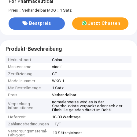
For Pharmaceutical
Preis：Verhandelbar
MOQ：1 Satz
Bestpreis
Jetzt Chatten
Produkt-Beschreibung
Herkunftsort
China
Markenname
xiaoli
Zertifizierung
CE
Modellnummer
WKS-1
Min Bestellmenge
1 Satz
Preis
Verhandelbar
normalerweise wird es in der
Verpackung
Sperrholzkiste verpackt oder nach der
Informationen
Filmhülle geladen direkt im Behäl
Lieferzeit
10-30 Werktage
Zahlungsbedingungen
T/T
Versorgungsmaterial-
10 Sätze/Monat
Fähigkeit