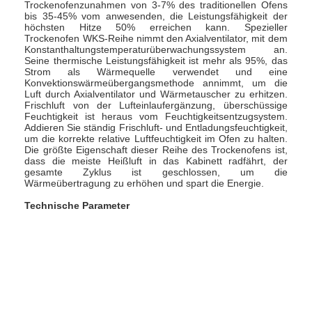
Trockenofenzunahmen von 3-7% des traditionellen Ofens
bis 35-45% vom anwesenden, die Leistungsfähigkeit der
höchsten Hitze 50% erreichen kann. Spezieller
Trockenofen WKS-Reihe nimmt den Axialventilator, mit dem
Konstanthaltungstemperaturüberwachungssystem an.
Seine thermische Leistungsfähigkeit ist mehr als 95%, das
Strom als Wärmequelle verwendet und eine
Konvektionswärmeübergangsmethode annimmt, um die
Luft durch Axialventilator und Wärmetauscher zu erhitzen.
Frischluft von der Lufteinlaufergänzung, überschüssige
Feuchtigkeit ist heraus vom Feuchtigkeitsentzugsystem.
Addieren Sie ständig Frischluft- und Entladungsfeuchtigkeit,
um die korrekte relative Luftfeuchtigkeit im Ofen zu halten.
Die größte Eigenschaft dieser Reihe des Trockenofens ist,
dass die meiste Heißluft in das Kabinett radfährt, der
gesamte Zyklus ist geschlossen, um die
Wärmeübertragung zu erhöhen und spart die Energie.
Technische Parameter
BEHÄLTER
ELECTRIC
FAN-
UND
BEHÄLTER
GESTE
MODELL
POWER
ENERGIE
GESTELL
Menge.
Menge.
(Kilowatt)
(Kilowatt)
GRÖSSE
(Millimeter)
WKS-1
6~9
0,45
24
1
WKS-2
9~15
0,45
48
2
640*460*45
WKS-3
15~30
0,9
96
4