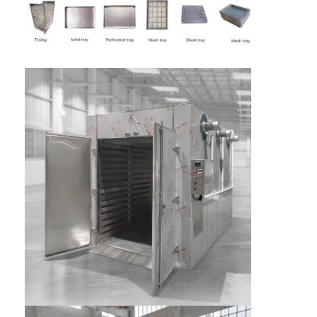
Fabrik Tour
Qualitätskontrolle
Kontakt
Nachrichten
Alle Fälle
Zentrifugaler HochgeschwindigkeitsSprühtrockner
Vibrierender Wirbelschichttrockner
Mikrowellen-Vakuumtrockner
Druck-Sprühtrockner