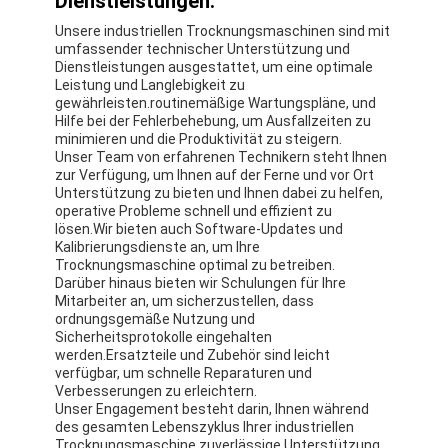
Dienstleistungen:
Fabrik Tour
Unsere industriellen Trocknungsmaschinen sind mit
umfassender technischer Unterstützung und
Qualitätskontrolle
Dienstleistungen ausgestattet, um eine optimale
Leistung und Langlebigkeit zu
gewährleisten.routinemäßige Wartungspläne, und
Kontakt
Hilfe bei der Fehlerbehebung, um Ausfallzeiten zu
minimieren und die Produktivität zu steigern.
Nachrichten
Unser Team von erfahrenen Technikern steht Ihnen
zur Verfügung, um Ihnen auf der Ferne und vor Ort
Unterstützung zu bieten und Ihnen dabei zu helfen,
Alle Fälle
operative Probleme schnell und effizient zu
lösen.Wir bieten auch Software-Updates und
Kalibrierungsdienste an, um Ihre
Trocknungsmaschine optimal zu betreiben.
Darüber hinaus bieten wir Schulungen für Ihre
Zentrifugaler HochgeschwindigkeitsSprühtrockner
Mitarbeiter an, um sicherzustellen, dass
ordnungsgemäße Nutzung und
Vibrierender Wirbelschichttrockner
Sicherheitsprotokolle eingehalten
werden.Ersatzteile und Zubehör sind leicht
Mikrowellen-Vakuumtrockner
verfügbar, um schnelle Reparaturen und
Verbesserungen zu erleichtern.
Unser Engagement besteht darin, Ihnen während
Druck-Sprühtrockner
des gesamten Lebenszyklus Ihrer industriellen
Trocknungsmaschine zuverlässige Unterstützung