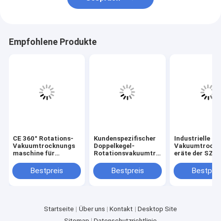
Empfohlene Produkte
CE 360° Rotations-
Kundenspezifischer
Industrielle
Vakuumtrocknungs
Doppelkegel-
Vakuumtrockn
maschine für
Rotationsvakuumtro
eräte der SZG-
gleichmäßige
ckner für niedrige
mit hoher Effi
Chargentrocknung
Temperaturen für
Bestpreis
Bestpreis
Bestprei
die industrielle
Trocknung
Startseite
Über uns
Kontakt
Desktop Site
Sitemap
Datenschutzrichtlinie