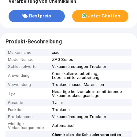
Verarbeitung von Chemikalien
Bestpreis
Jetzt Chatten
Produkt-Beschreibung
Markenname
xiaoli
Model Number
ZPG Series
Schlüsselwörter
Vakuumrührstangen-Trockner
Chemikalienverarbeitung,
Anwendung
Lebensmittelverarbeitung
Verwendung
Trocknen nasser Materialien
Neuartige horizontale intermittierende
Typ
Vakuumtrocknungsanlage
Garantie
1 Jahr
Funktion
Trocknen
Produktname
Vakuumrührstangen-Trockner
wichtige
Automatisch
Verkaufsargumente
,
,
Chemikalien
die Schleuder verarbeiten