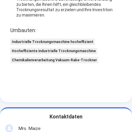
Heißluft Oven Dryer
zu bieten, die Ihnen hilft, ein gleichbleibendes
Trocknungsresultat zu erzielen und Ihre Investition
zu maximieren.
Horizontaler Band-Mischer
Umbauten:
Universalzerkleinerungsmaschine
Industrielle Trocknungsmaschine hocheffizient
Superfine Schleifmaschine
Hocheffiziente industrielle Trocknungsmaschine
v-Art Pulvermischer
Chemikalienverarbeitung Vakuum-Rake-Trockner
IBC-Behälter-Mischmaschine
Industrielle Schleuder
Grelle trockenere Maschine
Paddel-Trockner
Kontaktdaten
Vakuumschleuder
Mrs. Maize